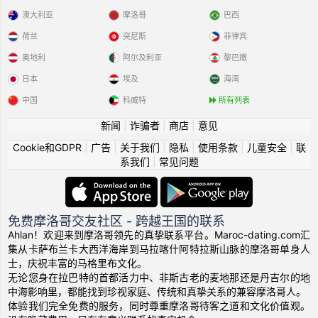
澳大利亚
摩洛哥
巴西
荷兰
突尼斯
菲律宾
奥地利
阿尔及利亚
黎巴嫩
日本
埃及
海湾
中国
科威特
所有列表
新闻
|
诈骗者
|
商店
|
意见
Cookie和GDPR
|
广告
|
关于我们
|
隐私
|
使用条款
|
儿童安全
|
联
系我们
|
常见问题
免费摩洛哥交友社区 - 跨越王国的联系
Ahlan！欢迎来到摩洛哥领先的真挚联系平台。Maroc-dating.com汇
集从卡萨布兰卡大西洋海岸到马拉喀什阿特拉斯山脉的摩洛哥单身人
士，庆祝丰富的马格里布文化。
无论您身在拉巴特的首都活力中、非斯古老的麦地那还是丹吉尔的地
中海影响里，都能找到珍视家庭、传统和真挚关系的兼容摩洛哥人。
体验我们完全免费的服务，同时尊重摩洛哥待客之道和文化价值观。