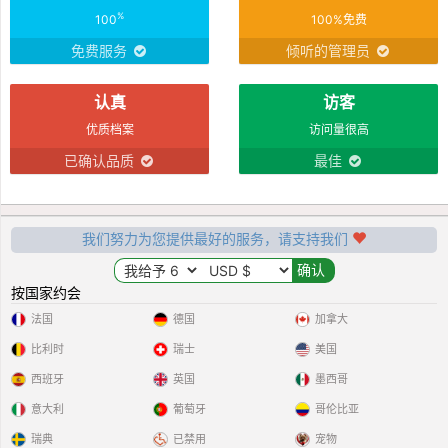
%
100
100%免费
免费服务
倾听的管理员
认真
访客
优质档案
访问量很高
已确认品质
最佳
我们努力为您提供最好的服务，请支持我们
按国家约会
法国
德国
加拿大
比利时
瑞士
美国
西班牙
英国
墨西哥
意大利
葡萄牙
哥伦比亚
瑞典
已禁用
宠物