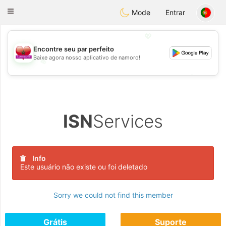
Maroc Dating
Toggle
Mode
Entrar
navigation
💖
Encontre seu par perfeito
Baixe agora nosso aplicativo de namoro!
💖
💕
💕
ISN
Services
Info
Este usuário não existe ou foi deletado
Sorry we could not find this member
Grátis
Suporte