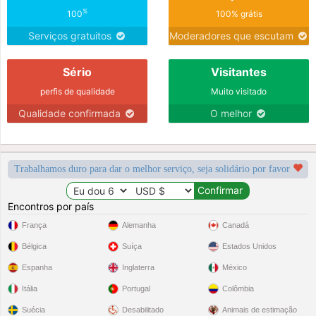
%
100
100% grátis
Serviços gratuitos
Moderadores que escutam
Sério
Visitantes
perfis de qualidade
Muito visitado
Qualidade confirmada
O melhor
Trabalhamos duro para dar o melhor serviço, seja solidário por favor
Encontros por país
França
Alemanha
Canadá
Bélgica
Suíça
Estados Unidos
Espanha
Inglaterra
México
Itália
Portugal
Colômbia
Suécia
Desabilitado
Animais de estimação