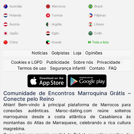
Austrália
Marrocos
Brasil
Holanda
Tunísia
Filipinas
Áustria
Argélia
Líbano
Japão
Egito
Golfo
China
Kuwait
Toda a lista
Notícias
|
Golpistas
|
Loja
|
Opiniões
Cookies e LGPD
|
Publicidade
|
Sobre nós
|
Privacidade
|
Termos de uso
|
Segurança infantil
|
Contato
|
FAQ
Comunidade de Encontros Marroquina Grátis –
Conecte pelo Reino
Ahlan! Bem-vindo à principal plataforma de Marrocos para
conexões autênticas. Maroc-dating.com reúne solteiros
marroquinos desde a costa atlântica de Casablanca às
montanhas do Atlas de Marraquexe, celebrando a rica cultura
magrebina.