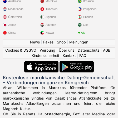
Australien
Marokko
Brasilien
Niederlande
Tunesien
Philippinen
Österreich
Algerien
Libanon
Japan
Ägypten
Golf
China
Kuwait
Alle
News
|
Fakes
|
Shop
|
Meinungen
Cookies & DSGVO
|
Werbung
|
Über uns
|
Datenschutz
|
AGB
|
Kindersicherheit
|
Kontakt
|
FAQ
Kostenlose marokkanische Dating-Gemeinschaft
– Verbindungen im ganzen Königreich
Ahlan! Willkommen in Marokkos führender Plattform für
authentische Verbindungen. Maroc-dating.com bringt
marokkanische Singles von Casablancas Atlantikküste bis zu
Marrakechs Atlas-Bergen zusammen und feiert die reiche
Maghreb-Kultur.
Ob Sie in Rabats Hauptstadtenergie, Fez' alter Medina oder