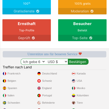
%
100
100% gratis
Gratisdienste
Moderation
Ernsthaft
Besucher
Top-Profile
Beliebt
Geprüft
Top-Seite
Unterstütze uns für besseren Service
Treffen nach Land
Frankreich
Deutschland
Kanada
Belgien
Schweiz
USA
Spanien
England
Mexiko
Italien
Portugal
Kolumbien
Schweden
Behinderte
Tiere