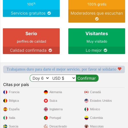
%
100
100% gratis
Servicios gratuitos
Moderadores que escuchan
Serio
Visitantes
perfiles de calidad
Muy visitado
Calidad confirmada
Lo mejor
Trabajamos duro para darte el mejor servicio, por favor sé solidario
Citas por país
Francia
Alemania
Canadá
Bélgica
Suiza
Estados Unidos
España
Inglaterra
México
Italia
Portugal
Colombia
Suecia
Desactivado
Mascotas