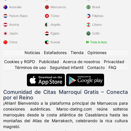
Australia
Marruecos
Brasil
Países Bajos
Túnez
Filipinas
Austria
Argelia
Líbano
Japón
Egipto
Golfo
China
Kuwait
Toda la lista
Noticias
|
Estafadores
|
Tienda
|
Opiniones
Cookies y RGPD
|
Publicidad
|
Acerca de nosotros
|
Privacidad
|
Términos de uso
|
Seguridad infantil
|
Contacto
|
FAQ
Comunidad de Citas Marroquí Gratis – Conecta
por el Reino
¡Ahlan! Bienvenido a la plataforma principal de Marruecos para
conexiones auténticas. Maroc-dating.com reúne solteros
marroquíes desde la costa atlántica de Casablanca hasta las
montañas del Atlas de Marrakech, celebrando la rica cultura
magrebí.