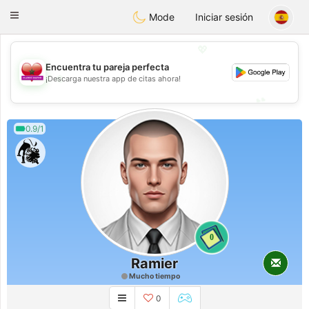
Maroc Dating
Toggle
Mode
Iniciar sesión
navigation
💖
Encuentra tu pareja perfecta
💖
¡Descarga nuestra app de citas ahora!
💕
💕
0.9/1
0
Ramier
Mucho tiempo
0