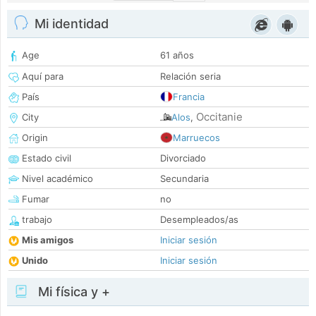
Mi identidad
Age
61 años
Aquí para
Relación seria
País
Francia
Occitanie
City
Alos
,
Origin
Marruecos
Estado civil
Divorciado
Nivel académico
Secundaria
Fumar
no
trabajo
Desempleados/as
Mis amigos
Iniciar sesión
Unido
Iniciar sesión
Mi física y +