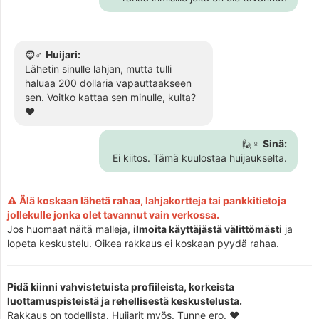
🧔♂️
Huijari:
Lähetin sinulle lahjan, mutta tulli
haluaa 200 dollaria vapauttaakseen
sen. Voitko kattaa sen minulle, kulta?
❤️
🙋♀️
Sinä:
Ei kiitos. Tämä kuulostaa huijaukselta.
⚠️ Älä koskaan lähetä rahaa, lahjakortteja tai pankkitietoja
jollekulle jonka olet tavannut vain verkossa.
Jos huomaat näitä malleja,
ilmoita käyttäjästä välittömästi
ja
lopeta keskustelu. Oikea rakkaus ei koskaan pyydä rahaa.
Pidä kiinni vahvistetuista profiileista, korkeista
luottamuspisteistä ja rehellisestä keskustelusta.
Rakkaus on todellista. Huijarit myös. Tunne ero. ❤️