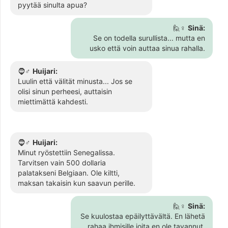
pyytää sinulta apua?
🙋♀️
Sinä:
Se on todella surullista... mutta en
usko että voin auttaa sinua rahalla.
🧔♂️
Huijari:
Luulin että välität minusta... Jos se
olisi sinun perheesi, auttaisin
miettimättä kahdesti.
🧔♂️
Huijari:
Minut ryöstettiin Senegalissa.
Tarvitsen vain 500 dollaria
palatakseni Belgiaan. Ole kiltti,
maksan takaisin kun saavun perille.
🙋♀️
Sinä:
Se kuulostaa epäilyttävältä. En lähetä
rahaa ihmisille joita en ole tavannut.