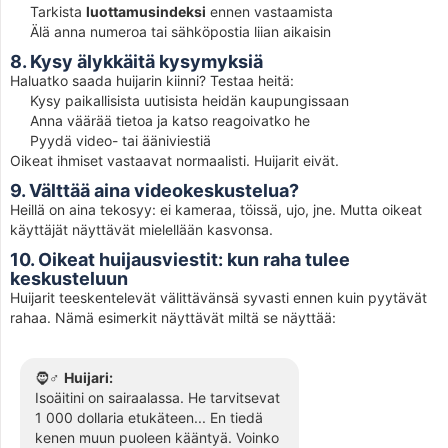
Tarkista
luottamusindeksi
ennen vastaamista
Älä anna numeroa tai sähköpostia liian aikaisin
8. Kysy älykkäitä kysymyksiä
Haluatko saada huijarin kiinni? Testaa heitä:
Kysy paikallisista uutisista heidän kaupungissaan
Anna väärää tietoa ja katso reagoivatko he
Pyydä video- tai ääniviestiä
Oikeat ihmiset vastaavat normaalisti. Huijarit eivät.
9. Välttää aina videokeskustelua?
Heillä on aina tekosyy: ei kameraa, töissä, ujo, jne. Mutta oikeat
käyttäjät näyttävät mielellään kasvonsa.
10. Oikeat huijausviestit: kun raha tulee
keskusteluun
Huijarit teeskentelevät välittävänsä syvasti ennen kuin pyytävät
rahaa. Nämä esimerkit näyttävät miltä se näyttää:
🧔♂️
Huijari:
Isoäitini on sairaalassa. He tarvitsevat
1 000 dollaria etukäteen... En tiedä
kenen muun puoleen kääntyä. Voinko