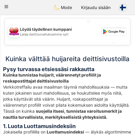
Maroc Dating
Toggle
Mode
Kirjaudu sisään
navigation
💖
Löydä täydellinen kumppani
💖
Lataa deittisovelluksemme nyt!
💕
💕
Kuinka välttää huijareita deittisivustoilla
Pysy turvassa etsiessäsi rakkautta
Kuinka tunnistaa huijarit, väärennetyt profiilit ja
roskapostittajat deittisivustoilla
Verkkotreffailu avaa maailman täynnä mahdollisuuksia — mutta
kuten jokainen suuri mahdollisuus, se houkuttelee myös niitä,
jotka käyttävät sitä väärin. Huijarit, roskapostittajat ja
väärennetyt profiilit voivat pilata kokemuksen aidoilta käyttäjiltä.
Tässä on kuinka
suojella itsesi, tunnistaa varoitusmerkit ja
nauttia turvallisista, merkityksellisistä yhteyksistä.
1. Luota Luottamusindeksiin
Jokaisella profiililla on
Luottamusindeksi
— älykäs algoritmimme