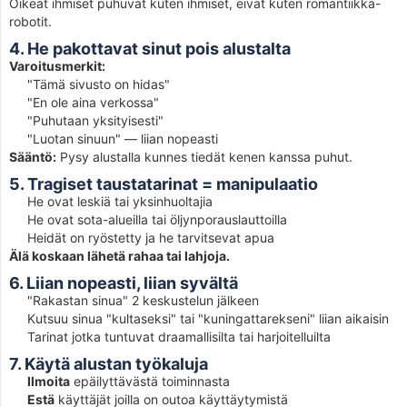
Oikeat ihmiset puhuvat kuten ihmiset, eivät kuten romantiikka-
robotit.
4. He pakottavat sinut pois alustalta
Varoitusmerkit:
"Tämä sivusto on hidas"
"En ole aina verkossa"
"Puhutaan yksityisesti"
"Luotan sinuun" — liian nopeasti
Sääntö:
Pysy alustalla kunnes tiedät kenen kanssa puhut.
5. Tragiset taustatarinat = manipulaatio
He ovat leskiä tai yksinhuoltajia
He ovat sota-alueilla tai öljynporauslauttoilla
Heidät on ryöstetty ja he tarvitsevat apua
Älä koskaan lähetä rahaa tai lahjoja.
6. Liian nopeasti, liian syvältä
"Rakastan sinua" 2 keskustelun jälkeen
Kutsuu sinua "kultaseksi" tai "kuningattarekseni" liian aikaisin
Tarinat jotka tuntuvat draamallisilta tai harjoitelluilta
7. Käytä alustan työkaluja
Ilmoita
epäilyttävästä toiminnasta
Estä
käyttäjät joilla on outoa käyttäytymistä