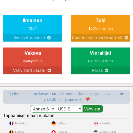
Ilmainen
Tuki
%
100
100% ilmainen
Ilmaiset palvelut
Kuuntelevat moderaattorit
Vakava
Vierailijat
laatuprofiilit
Paljon vierailtu
Vahvistettu laatu
Paras
Työskentelemme kovasti tarjotaksemme sinulle parasta palvelua, ole
ystävällinen ja tue meitä
Tapaamiset maan mukaan
Ranska
Saksa
Kanada
Belgia
Sveitsi
Yhdysvallat