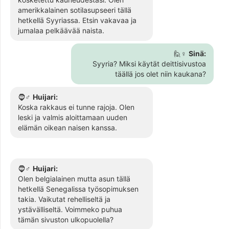
amerikkalainen sotilasupseeri tällä
hetkellä Syyriassa. Etsin vakavaa ja
jumalaa pelkäävää naista.
🙋♀️
Sinä:
Syyria? Miksi käytät deittisivustoa
täällä jos olet niin kaukana?
🧔♂️
Huijari:
Koska rakkaus ei tunne rajoja. Olen
leski ja valmis aloittamaan uuden
elämän oikean naisen kanssa.
🧔♂️
Huijari:
Olen belgialainen mutta asun tällä
hetkellä Senegalissa työsopimuksen
takia. Vaikutat rehelliseltä ja
ystävälliseltä. Voimmeko puhua
tämän sivuston ulkopuolella?