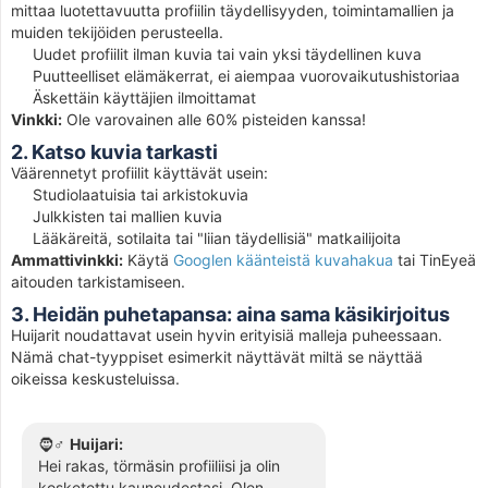
mittaa luotettavuutta profiilin täydellisyyden, toimintamallien ja
muiden tekijöiden perusteella.
Uudet profiilit ilman kuvia tai vain yksi täydellinen kuva
Puutteelliset elämäkerrat, ei aiempaa vuorovaikutushistoriaa
Äskettäin käyttäjien ilmoittamat
Vinkki:
Ole varovainen alle 60% pisteiden kanssa!
2. Katso kuvia tarkasti
Väärennetyt profiilit käyttävät usein:
Studiolaatuisia tai arkistokuvia
Julkkisten tai mallien kuvia
Lääkäreitä, sotilaita tai "liian täydellisiä" matkailijoita
Ammattivinkki:
Käytä
Googlen käänteistä kuvahakua
tai TinEyeä
aitouden tarkistamiseen.
3. Heidän puhetapansa: aina sama käsikirjoitus
Huijarit noudattavat usein hyvin erityisiä malleja puheessaan.
Nämä chat-tyyppiset esimerkit näyttävät miltä se näyttää
oikeissa keskusteluissa.
🧔♂️
Huijari:
Hei rakas, törmäsin profiiliisi ja olin
kosketettu kauneudestasi. Olen