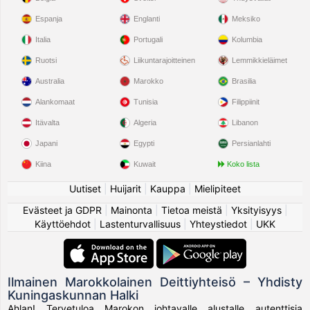
Espanja
Englanti
Meksiko
Italia
Portugali
Kolumbia
Ruotsi
Liikuntarajoitteinen
Lemmikkieläimet
Australia
Marokko
Brasilia
Alankomaat
Tunisia
Filippiinit
Itävalta
Algeria
Libanon
Japani
Egypti
Persianlahti
Kiina
Kuwait
Koko lista
Uutiset
|
Huijarit
|
Kauppa
|
Mielipiteet
Evästeet ja GDPR
|
Mainonta
|
Tietoa meistä
|
Yksityisyys
|
Käyttöehdot
|
Lastenturvallisuus
|
Yhteystiedot
|
UKK
Ilmainen Marokkolainen Deittiyhteisö – Yhdisty
Kuningaskunnan Halki
Ahlan! Tervetuloa Marokon johtavalle alustalle autenttisia