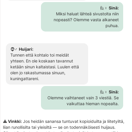
🙋♀️
Sinä:
Miksi haluat lähteä sivustolta niin
nopeasti? Olemme vasta alkaneet
puhua.
🧔♂️
Huijari:
Tunnen että kohtalo toi meidät
yhteen. En ole koskaan tavannut
ketään sinun kaltaistasi. Luulen että
olen jo rakastumassa sinuun,
kuningattareni.
🙋♀️
Sinä:
Olemme vaihtaneet vain 3 viestiä. Se
vaikuttaa hieman nopealta.
⚠️ Vinkki:
Jos heidän sanansa tuntuvat kopioiduilta ja liitetyiltä,
liian runollisilta tai yleisiltä — se on todennäköisesti huijaus.