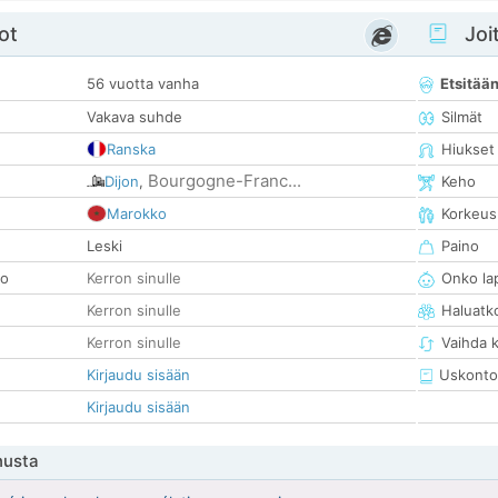
ot
Joit
56 vuotta vanha
Etsitää
Vakava suhde
Silmät
Ranska
Hiukset
Bourgogne-Franc...
Dijon
,
Keho
Marokko
Korkeus
Leski
Paino
so
Kerron sinulle
Onko la
Kerron sinulle
Haluatk
Kerron sinulle
Vaihda 
Kirjaudu sisään
Uskonto
Kirjaudu sisään
nusta