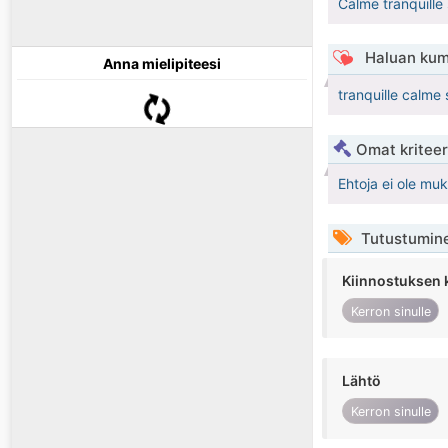
Calme tranquille
Haluan kum
Anna mielipiteesi
tranquille calme 
Omat kriteeri
Ehtoja ei ole mu
Tutustumin
Kiinnostuksen 
Kerron sinulle
Lähtö
Kerron sinulle