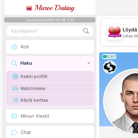
Maroc Dating
Casablanca 2026-08-08 11:13
Löydä 
Lataa d
Koti
0.8/1
Haku
Kaikki profiilit
Matchmaker
Käytä karttaa
Minun Viestit
Chat