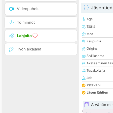
Jäsentied
Videopuhelu
Age
Toiminnot
Täällä
Maa
Lahjoita
Kaupunki
Origins
Työn aikajana
Siviiliasema
Akateeminen ta
Tupakoitsija
Job
Ystäväni
Jäsen lähtien
A vähän mi