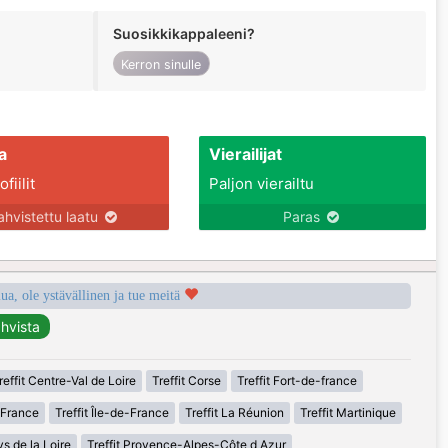
Suosikkikappaleeni?
Kerron sinulle
a
Vierailijat
fiilit
Paljon vierailtu
ahvistettu laatu
Paras
a, ole ystävällinen ja tue meitä
reffit Centre-Val de Loire
Treffit Corse
Treffit Fort-de-france
-France
Treffit Île-de-France
Treffit La Réunion
Treffit Martinique
ys de la Loire
Treffit Provence-Alpes-Côte d Azur