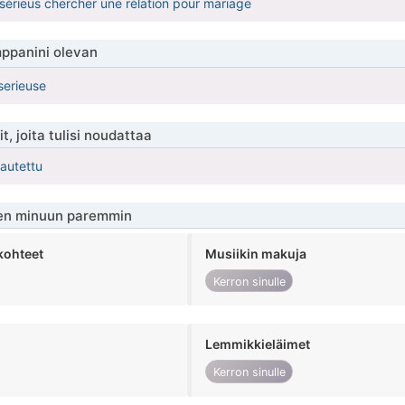
 sérieus chercher une rélation pour mariage
ppanini olevan
serieuse
t, joita tulisi noudattaa
kautettu
en minuun paremmin
kohteet
Musiikin makuja
Kerron sinulle
Lemmikkieläimet
Kerron sinulle