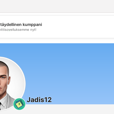
täydellinen kumppani
💖
eittisovelluksemme nyt!
💕
Jadis12
0