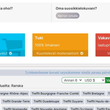
ia ohol?
Oma suosikkielokuvani?
Kerron sinulle
Tuki
Vakav
100% ilmainen
laatupro
lvelut
Kuuntelevat moderaattorit
V
Työskentelemme kovasti tarjotaksemme sinulle parasta palvelu
lueilta: Ranska
uvergne-Rhône-Alpes
Treffit Bourgogne-Franche-Comté
Treffit Bretagne
T
Treffit Grande-Terre
Treffit Guadeloupe
Treffit Guyane
Treffit Hauts-de
Treffit Normandie
Treffit Nouvelle-Aquitaine
Treffit Occitanie
Treffit Pa