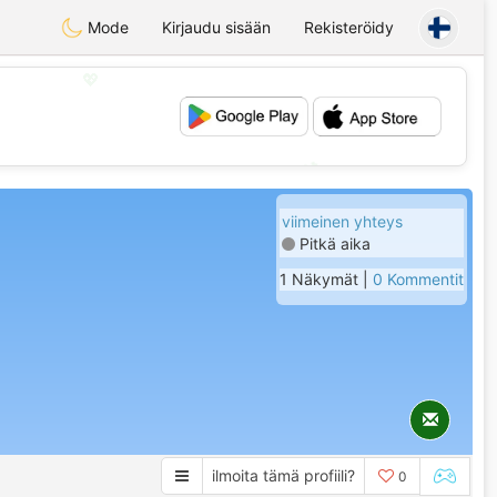
Mode
Kirjaudu sisään
Rekisteröidy
💖
💕
viimeinen yhteys
Pitkä aika
1 Näkymät |
0 Kommentit
ilmoita tämä profiili?
0