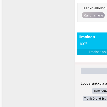
Jaanko alkohol
Kerron sinulle
Ilmainen
%
100
Ilmaiset pa
Löydä sinkkuja a
Treffit A
Treffit Grand Est