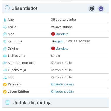
Jäsentiedot
Age
36 vuotta vanha
Täällä
Vakava suhde
Maa
Marokko
Souss-Massa
Kaupunki
Agadir
,
Origins
Marokko
Siviiliasema
Single
Akateeminen taso
Kerron sinulle
Tupakoitsija
Kerron sinulle
Job
Kerron sinulle
Ystäväni
Kirjaudu sisään
Jäsen lähtien
Kirjaudu sisään
Joitakin lisätietoja