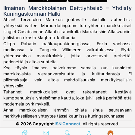
Ilmainen Marokkolainen Deittiyhteisö – Yhdisty
Kuningaskunnan Halki
Ahlan! Tervetuloa Marokon johtavalle alustalle autenttisia
yhteyksiä varten. Maroc-dating.com tuo yhteen marokkolaiset
singlet Casablancan Atlantin rannikolta Marrakeshin Atlasvuoriin,
juhlistaen rikasta Maghreb-kulttuuria.
Olitpa Rabatin pääkaupunkienergiassa, Fezin vanhassa
medinassa tai Tangierin Välimeren vaikutuksessa, löydä
yhteensopivia marokkolaisia, jotka arvostavat perhettä,
perinnettä ja aitoja suhteita.
Koe täysin ilmainen palvelumme samalla kun kunnioitat
marokkolaista vieraanvaraisuutta ja kulttuuriarvoja. Ei
piilomaksuja, vain aitoja mahdollisuuksia merkityksellisiin
yhteyksiin.
Tuhannet marokkolaiset ovat rakentaneet kestäviä
kumppanuuksia yhteisömme kautta, joka juhlii sekä perintöä että
moderneja pyrkimyksiä.
Anna marokkolaisen lämmön ohjata sinua seuraavaan
merkitykselliseen yhteytee tässä kauniissa kuningaskunnassa.
© 2026 Copyright
ISN Connect
.
All rights reserved.