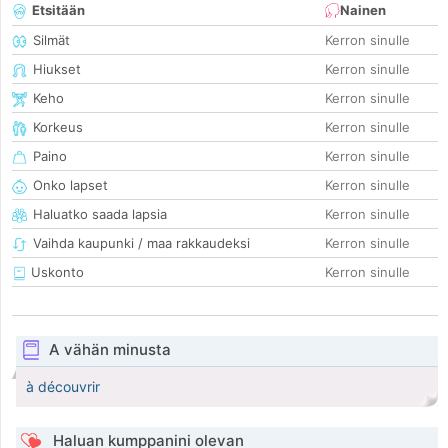
Etsitään
Nainen
Silmät
Kerron sinulle
Hiukset
Kerron sinulle
Keho
Kerron sinulle
Korkeus
Kerron sinulle
Paino
Kerron sinulle
Onko lapset
Kerron sinulle
Haluatko saada lapsia
Kerron sinulle
Vaihda kaupunki / maa rakkaudeksi
Kerron sinulle
Uskonto
Kerron sinulle
A vähän minusta
à découvrir
Haluan kumppanini olevan