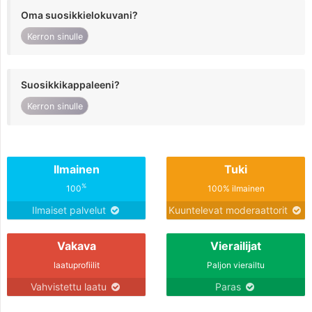
Oma suosikkielokuvani?
Kerron sinulle
Suosikkikappaleeni?
Kerron sinulle
Ilmainen
Tuki
%
100
100% ilmainen
Ilmaiset palvelut
Kuuntelevat moderaattorit
Vakava
Vierailijat
laatuprofiilit
Paljon vierailtu
Vahvistettu laatu
Paras