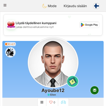
Maroc Dating
Toggle
Mode
Kirjaudu sisään
navigation
💖
Löydä täydellinen kumppani
💖
Lataa deittisovelluksemme nyt!
💕
💕
0.4/1
0
Ayoube12
Eilen
0