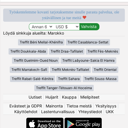
Työskentelemme kovasti tarjotaksemme sinulle parasta palvelua, ole
ystävällinen ja tue meitä
Löydä sinkkuja alueilta: Marokko
Treffit Béni Mellal-Khénifra
Treffit Casablanca-Settat
Treffit Doukkala-Abda
Treffit Draa-Tafilalet
Treffit Fès-Meknès
Treffit Guelmim-Oued Noun
Treffit Laâyoune-Sakia El Hamra
Treffit Marrakech-Safi
Treffit Meknès-Tafilalet
Treffit Oriental
Treffit Rabat-Salé-Kénitra
Treffit Sahara
Treffit Souss-Massa
Treffit Tanger-Tétouan-Al Hoceima
Uutiset
|
Huijarit
|
Kauppa
|
Mielipiteet
Evästeet ja GDPR
|
Mainonta
|
Tietoa meistä
|
Yksityisyys
|
Käyttöehdot
|
Lastenturvallisuus
|
Yhteystiedot
|
UKK