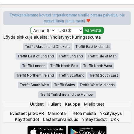
Työskentelemme kovasti tarjotaksemme sinulle parasta palvelua, ole
ystävällinen ja tue meitä
Löydä sinkkuja alueilta: Yhdistynyt kuningaskunta
Treffit Akrotiri and Dhekelia
Treffit East Midlands
Treffit East of England
Treffit England
Treffit Isle of Man
Treffit London
Treffit North East
Treffit North West
Treffit Northern Ireland
Treffit Scotland
Treffit South East
Treffit South West
Treffit Wales
Treffit West Midlands
Treffit Yorkshire and the Humber
Uutiset
|
Huijarit
|
Kauppa
|
Mielipiteet
Evästeet ja GDPR
|
Mainonta
|
Tietoa meistä
|
Yksityisyys
|
Käyttöehdot
|
Lastenturvallisuus
|
Yhteystiedot
|
UKK