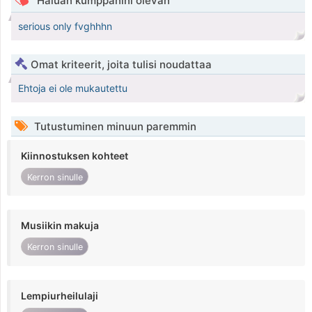
Haluan kumppanini olevan
serious only fvghhhn
Omat kriteerit, joita tulisi noudattaa
Ehtoja ei ole mukautettu
Tutustuminen minuun paremmin
Kiinnostuksen kohteet
Kerron sinulle
Musiikin makuja
Kerron sinulle
Lempiurheilulaji