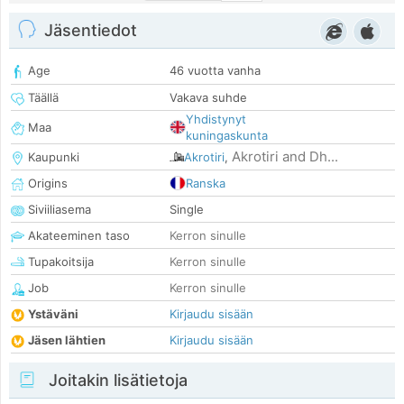
Jäsentiedot
Age
46 vuotta vanha
Täällä
Vakava suhde
Yhdistynyt
Maa
kuningaskunta
Akrotiri and Dh...
Kaupunki
Akrotiri
,
Origins
Ranska
Siviiliasema
Single
Akateeminen taso
Kerron sinulle
Tupakoitsija
Kerron sinulle
Job
Kerron sinulle
Ystäväni
Kirjaudu sisään
Jäsen lähtien
Kirjaudu sisään
Joitakin lisätietoja