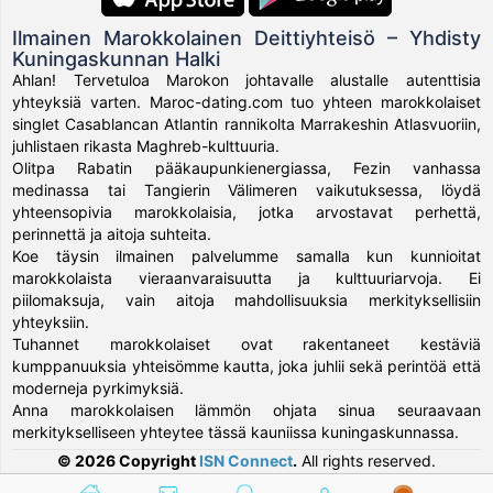
Ilmainen Marokkolainen Deittiyhteisö – Yhdisty
Kuningaskunnan Halki
Ahlan! Tervetuloa Marokon johtavalle alustalle autenttisia
yhteyksiä varten. Maroc-dating.com tuo yhteen marokkolaiset
singlet Casablancan Atlantin rannikolta Marrakeshin Atlasvuoriin,
juhlistaen rikasta Maghreb-kulttuuria.
Olitpa Rabatin pääkaupunkienergiassa, Fezin vanhassa
medinassa tai Tangierin Välimeren vaikutuksessa, löydä
yhteensopivia marokkolaisia, jotka arvostavat perhettä,
perinnettä ja aitoja suhteita.
Koe täysin ilmainen palvelumme samalla kun kunnioitat
marokkolaista vieraanvaraisuutta ja kulttuuriarvoja. Ei
piilomaksuja, vain aitoja mahdollisuuksia merkityksellisiin
yhteyksiin.
Tuhannet marokkolaiset ovat rakentaneet kestäviä
kumppanuuksia yhteisömme kautta, joka juhlii sekä perintöä että
moderneja pyrkimyksiä.
Anna marokkolaisen lämmön ohjata sinua seuraavaan
merkitykselliseen yhteytee tässä kauniissa kuningaskunnassa.
© 2026 Copyright
ISN Connect
.
All rights reserved.