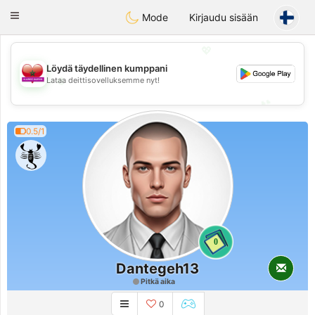
Maroc Dating
Toggle
Mode
Kirjaudu sisään
navigation
💖
Löydä täydellinen kumppani
💖
Lataa deittisovelluksemme nyt!
💕
💕
0.5/1
0
Dantegeh13
Pitkä aika
0