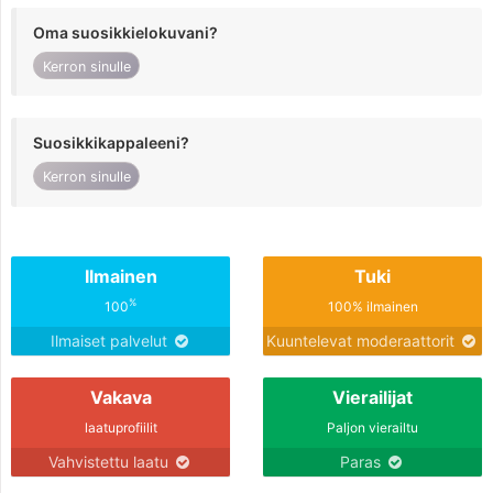
Oma suosikkielokuvani?
Kerron sinulle
Suosikkikappaleeni?
Kerron sinulle
Ilmainen
Tuki
%
100
100% ilmainen
Ilmaiset palvelut
Kuuntelevat moderaattorit
Vakava
Vierailijat
laatuprofiilit
Paljon vierailtu
Vahvistettu laatu
Paras