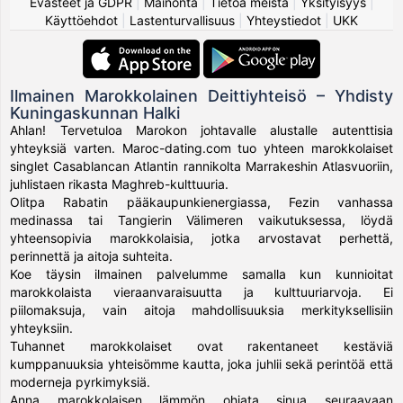
Evästeet ja GDPR
|
Mainonta
|
Tietoa meistä
|
Yksityisyys
|
Käyttöehdot
|
Lastenturvallisuus
|
Yhteystiedot
|
UKK
Ilmainen Marokkolainen Deittiyhteisö – Yhdisty
Kuningaskunnan Halki
Ahlan! Tervetuloa Marokon johtavalle alustalle autenttisia
yhteyksiä varten. Maroc-dating.com tuo yhteen marokkolaiset
singlet Casablancan Atlantin rannikolta Marrakeshin Atlasvuoriin,
juhlistaen rikasta Maghreb-kulttuuria.
Olitpa Rabatin pääkaupunkienergiassa, Fezin vanhassa
medinassa tai Tangierin Välimeren vaikutuksessa, löydä
yhteensopivia marokkolaisia, jotka arvostavat perhettä,
perinnettä ja aitoja suhteita.
Koe täysin ilmainen palvelumme samalla kun kunnioitat
marokkolaista vieraanvaraisuutta ja kulttuuriarvoja. Ei
piilomaksuja, vain aitoja mahdollisuuksia merkityksellisiin
yhteyksiin.
Tuhannet marokkolaiset ovat rakentaneet kestäviä
kumppanuuksia yhteisömme kautta, joka juhlii sekä perintöä että
moderneja pyrkimyksiä.
Anna marokkolaisen lämmön ohjata sinua seuraavaan