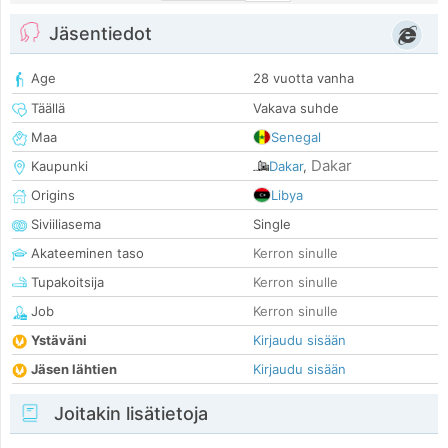
Jäsentiedot
Age
28 vuotta vanha
Täällä
Vakava suhde
Maa
Senegal
Dakar
Kaupunki
Dakar
,
Origins
Libya
Siviiliasema
Single
Akateeminen taso
Kerron sinulle
Tupakoitsija
Kerron sinulle
Job
Kerron sinulle
Ystäväni
Kirjaudu sisään
Jäsen lähtien
Kirjaudu sisään
Joitakin lisätietoja