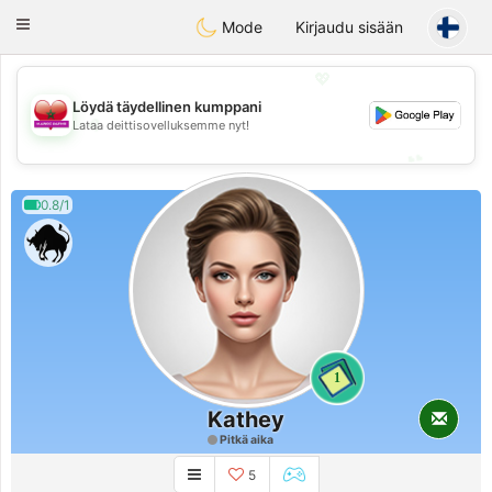
Maroc Dating
Toggle
Mode
Kirjaudu sisään
navigation
💖
Löydä täydellinen kumppani
💖
Lataa deittisovelluksemme nyt!
💕
💕
0.8/1
1
Kathey
Pitkä aika
5