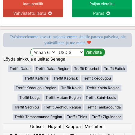
laatuprofiilit
Paljon vierailtu
Vahvistettu laatu
Paras
Työskentelemme kovasti tarjotaksemme sinulle parasta palvelua, ole
ystävällinen ja tue meitä
Löydä sinkkuja alueilta: Senegal
Treffit Dakar
Treffit Dakar Region
Treffit Diourbel
Treffit Fatick
Treffit Kaffrine
Treffit Kaolack
Treffit Kédougou
Treffit Kédougou Region
Treffit Kolda
Treffit Kolda Region
Treffit Louga
Treffit Matam Region
Treffit Saint-Louis
Treffit Sédhiou
Treffit Sédhiou Region
Treffit Tambacounda
Treffit Tambacounda Region
Treffit Thiès
Treffit Ziguinchor
Uutiset
|
Huijarit
|
Kauppa
|
Mielipiteet