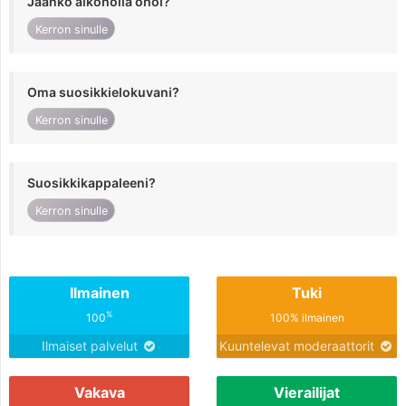
Jaanko alkoholia ohol?
Kerron sinulle
Oma suosikkielokuvani?
Kerron sinulle
Suosikkikappaleeni?
Kerron sinulle
Ilmainen
Tuki
%
100
100% ilmainen
Ilmaiset palvelut
Kuuntelevat moderaattorit
Vakava
Vierailijat