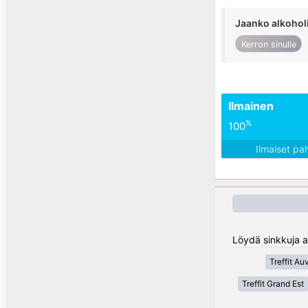
Jaanko alkohol
Kerron sinulle
Ilmainen
%
100
Ilmaiset pa
Löydä sinkkuja a
Treffit A
Treffit Grand Est