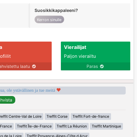
Suosikkikappaleeni?
Kerron sinulle
a
Vierailijat
fiilit
Paljon vierailtu
ahvistettu laatu
Paras
a, ole ystävällinen ja tue meitä
reffit Centre-Val de Loire
Treffit Corse
Treffit Fort-de-france
-France
Treffit Île-de-France
Treffit La Réunion
Treffit Martinique
ys de la Loire
Treffit Provence-Alpes-Côte d Azur