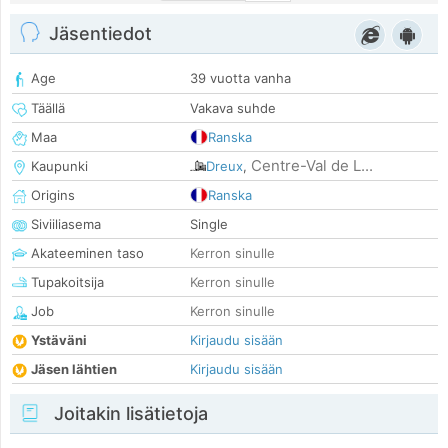
Jäsentiedot
Age
39 vuotta vanha
Täällä
Vakava suhde
Maa
Ranska
Centre-Val de L...
Kaupunki
Dreux
,
Origins
Ranska
Siviiliasema
Single
Akateeminen taso
Kerron sinulle
Tupakoitsija
Kerron sinulle
Job
Kerron sinulle
Ystäväni
Kirjaudu sisään
Jäsen lähtien
Kirjaudu sisään
Joitakin lisätietoja