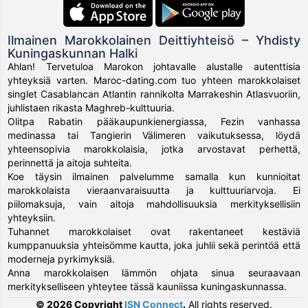
Ilmainen Marokkolainen Deittiyhteisö – Yhdisty
Kuningaskunnan Halki
Ahlan! Tervetuloa Marokon johtavalle alustalle autenttisia
yhteyksiä varten. Maroc-dating.com tuo yhteen marokkolaiset
singlet Casablancan Atlantin rannikolta Marrakeshin Atlasvuoriin,
juhlistaen rikasta Maghreb-kulttuuria.
Olitpa Rabatin pääkaupunkienergiassa, Fezin vanhassa
medinassa tai Tangierin Välimeren vaikutuksessa, löydä
yhteensopivia marokkolaisia, jotka arvostavat perhettä,
perinnettä ja aitoja suhteita.
Koe täysin ilmainen palvelumme samalla kun kunnioitat
marokkolaista vieraanvaraisuutta ja kulttuuriarvoja. Ei
piilomaksuja, vain aitoja mahdollisuuksia merkityksellisiin
yhteyksiin.
Tuhannet marokkolaiset ovat rakentaneet kestäviä
kumppanuuksia yhteisömme kautta, joka juhlii sekä perintöä että
moderneja pyrkimyksiä.
Anna marokkolaisen lämmön ohjata sinua seuraavaan
merkitykselliseen yhteytee tässä kauniissa kuningaskunnassa.
© 2026 Copyright
ISN Connect
.
All rights reserved.