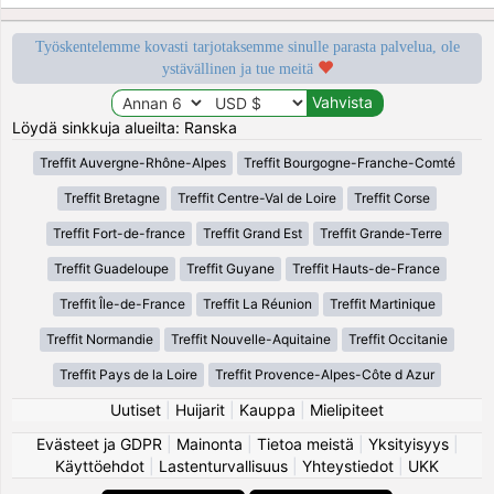
Työskentelemme kovasti tarjotaksemme sinulle parasta palvelua, ole
ystävällinen ja tue meitä
Löydä sinkkuja alueilta: Ranska
Treffit Auvergne-Rhône-Alpes
Treffit Bourgogne-Franche-Comté
Treffit Bretagne
Treffit Centre-Val de Loire
Treffit Corse
Treffit Fort-de-france
Treffit Grand Est
Treffit Grande-Terre
Treffit Guadeloupe
Treffit Guyane
Treffit Hauts-de-France
Treffit Île-de-France
Treffit La Réunion
Treffit Martinique
Treffit Normandie
Treffit Nouvelle-Aquitaine
Treffit Occitanie
Treffit Pays de la Loire
Treffit Provence-Alpes-Côte d Azur
Uutiset
|
Huijarit
|
Kauppa
|
Mielipiteet
Evästeet ja GDPR
|
Mainonta
|
Tietoa meistä
|
Yksityisyys
|
Käyttöehdot
|
Lastenturvallisuus
|
Yhteystiedot
|
UKK