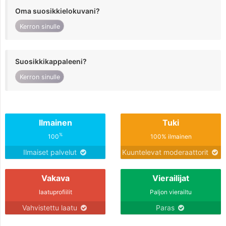
Oma suosikkielokuvani?
Kerron sinulle
Suosikkikappaleeni?
Kerron sinulle
Ilmainen
Tuki
%
100
100% ilmainen
Ilmaiset palvelut
Kuuntelevat moderaattorit
Vakava
Vierailijat
laatuprofiilit
Paljon vierailtu
Vahvistettu laatu
Paras