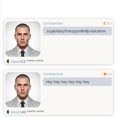
Constantine
0.2
Jcpjknbbytfvkoppmllmlljvvbkolmm
vuotta vanha
Yanoo
23
Constantine
0.4
Hey hey hey hey hey hey
vuotta vanha
Krim21
43