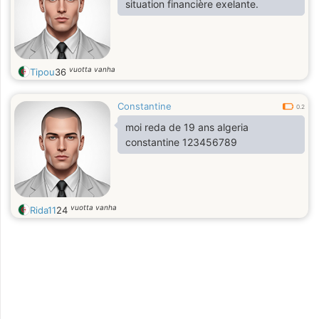
situation financière exelante.
vuotta vanha
Tipou
36
Constantine
0.2
moi reda de 19 ans algeria
constantine 123456789
vuotta vanha
Rida11
24