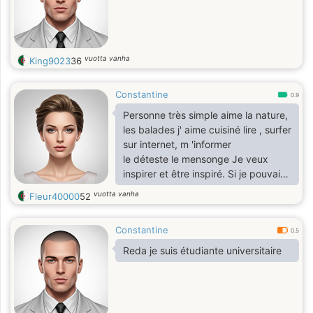
vuotta vanha
King9023
36
Constantine
0.9
Personne très simple aime la nature,
les balades j' aime cuisiné lire , surfer
sur internet, m 'informer
le déteste le mensonge Je veux
inspirer et être inspiré. Si je pouvais
évaluer ma personnalité, je dirais
vuotta vanha
Fleur40000
52
que je suis a l'écoute et une
personne sympa.
Constantine
Le reste je vous le dit autour d'un
0.5
café
Reda je suis étudiante universitaire