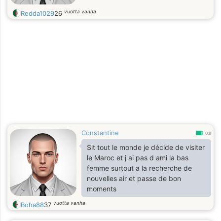
vuotta vanha
Redda1029
26
Constantine
0.8
Slt tout le monde je décide de visiter
le Maroc et j ai pas d ami la bas
femme surtout a la recherche de
nouvelles air et passe de bon
moments
vuotta vanha
Boha88
37