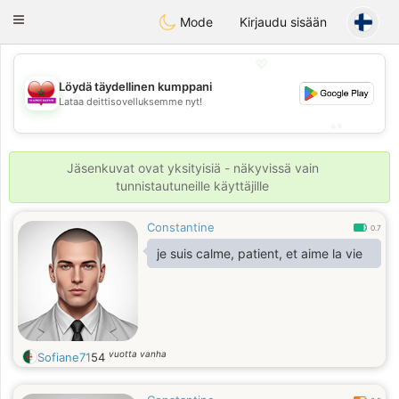
Maroc Dating
Toggle
Mode
Kirjaudu sisään
navigation
💖
Löydä täydellinen kumppani
💖
Lataa deittisovelluksemme nyt!
💕
💕
Jäsenkuvat ovat yksityisiä - näkyvissä vain
tunnistautuneille käyttäjille
Constantine
0.7
je suis calme, patient, et aime la vie
vuotta vanha
Sofiane71
54