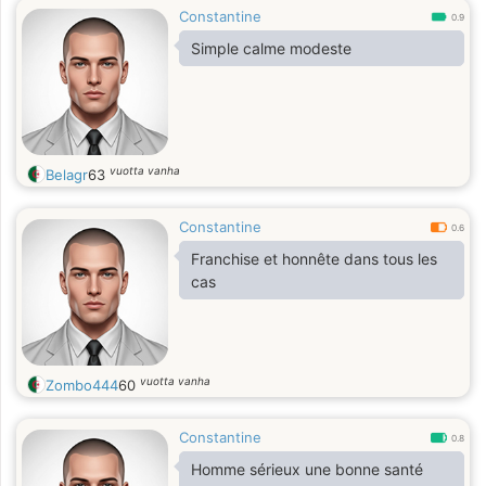
Constantine
0.9
Simple calme modeste
vuotta vanha
Belagr
63
Constantine
0.6
Franchise et honnête dans tous les
cas
vuotta vanha
Zombo444
60
Constantine
0.8
Homme sérieux une bonne santé