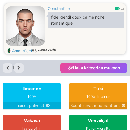
Constantine
0.8
fidel gentil doux calme riche
romantique
vuotta vanha
Amourfidel
53
1
Haku kriteerien mukaan
Ilmainen
Tuki
%
100
100% ilmainen
Ilmaiset palvelut
Kuuntelevat moderaattorit
Vakava
Vierailijat
laatuprofiilit
Paljon vierailtu