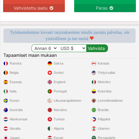
Vahvistettu laatu
Paras
Työskentelemme kovasti tarjotaksemme sinulle parasta palvelua, ole
ystävällinen ja tue meitä
Tapaamiset maan mukaan
Ranska
Saksa
Kanada
Belgia
Sveitsi
Yhdysvallat
Espanja
Englanti
Meksiko
Italia
Portugali
Kolumbia
Ruotsi
Liikuntarajoitteinen
Lemmikkieläimet
Australia
Marokko
Brasilia
Alankomaat
Tunisia
Filippiinit
Itävalta
Algeria
Libanon
Japani
Egypti
Persianlahti