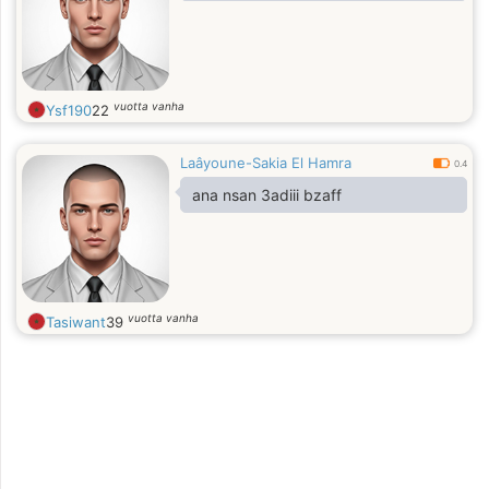
vuotta vanha
Ysf190
22
Laâyoune-Sakia El Hamra
0.4
ana nsan 3adiii bzaff
vuotta vanha
Tasiwant
39