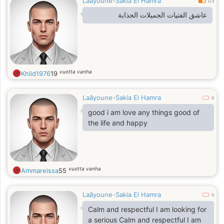
Laâyoune-Sakia El Hamra
0.3
عاشق الفتيات الجميلات الجذابة
vuotta vanha
Khlid1976
19
Laâyoune-Sakia El Hamra
0
good i am love any things good of
the life and happy
vuotta vanha
Ammareissa
55
Laâyoune-Sakia El Hamra
0
Calm and respectful I am looking for
a serious Calm and respectful I am