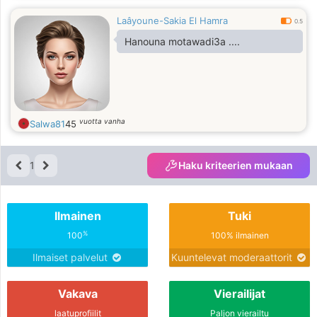
Laâyoune-Sakia El Hamra
0.5
Hanouna motawadi3a ....
vuotta vanha
Salwa81
45
1
Haku kriteerien mukaan
Ilmainen
Tuki
%
100
100% ilmainen
Ilmaiset palvelut
Kuuntelevat moderaattorit
Vakava
Vierailijat
laatuprofiilit
Paljon vierailtu