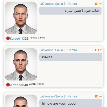
Laâyoune-Sakia El Hamra
0.4
شاب حنون اعشق المراة
vuotta vanha
Kaleed113
36
Laâyoune-Sakia El Hamra
0.1
kuwait
vuotta vanha
A7medq8
40
Laâyoune-Sakia El Hamra
0.6
hi how are you , good