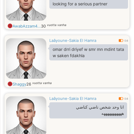
looking for a serious partner
vuotta vanha
AwabAzzam4...
30
Laâyoune-Sakia El Hamra
0.6
omar drri driyef w smr mn mdint tata
w saken fdakhla
vuotta vanha
Shaggy
26
Laâyoune-Sakia El Hamra
0.6
انا وحد شخص ناضي كناضي
هههههههههههه