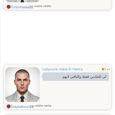
vuotta vanha
Oussmaaaa
20
Laâyoune-Sakia El Hamra
0.6
لي للجادين فقط والباقي لايهم
vuotta vanha
Staykaboun
29