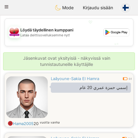
Maroc Dating
Toggle
Mode
Kirjaudu sisään
navigation
💖
Löydä täydellinen kumppani
💖
Lataa deittisovelluksemme nyt!
💕
💕
Jäsenkuvat ovat yksityisiä - näkyvissä vain
tunnistautuneille käyttäjille
Laâyoune-Sakia El Hamra
0.1
إسمي حمزة عمري 20 عام
vuotta vanha
Hama2005
20