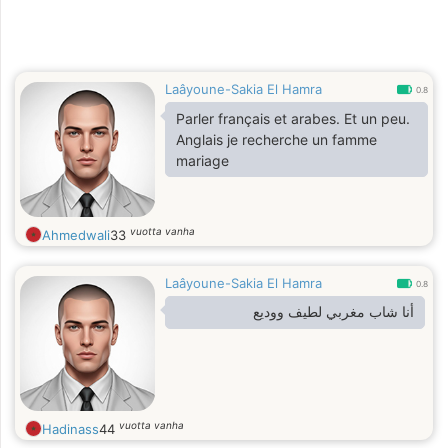
Laâyoune-Sakia El Hamra
0.8
Parler français et arabes. Et un peu.
Anglais je recherche un famme
mariage
vuotta vanha
Ahmedwali
33
Laâyoune-Sakia El Hamra
0.8
أنا شاب مغربي لطيف ووديع
vuotta vanha
Hadinass
44