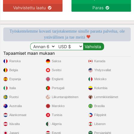
Vahvistettu laatu
Paras
Työskentelemme kovasti tarjotaksemme sinulle parasta palvelua, ole
ystävällinen ja tue meitä
Tapaamiset maan mukaan
Ranska
Saksa
Kanada
Belgia
Sveitsi
Yhdysvallat
Espanja
Englanti
Meksiko
Italia
Portugali
Kolumbia
Ruotsi
Liikuntarajoitteinen
Lemmikkieläimet
Australia
Marokko
Brasilia
Alankomaat
Tunisia
Filippiinit
Itävalta
Algeria
Libanon
Japani
Egypti
Persianlahti