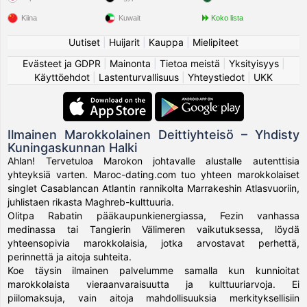
Kiina
Kuwait
Koko lista
Uutiset
|
Huijarit
|
Kauppa
|
Mielipiteet
Evästeet ja GDPR
|
Mainonta
|
Tietoa meistä
|
Yksityisyys
|
Käyttöehdot
|
Lastenturvallisuus
|
Yhteystiedot
|
UKK
Ilmainen Marokkolainen Deittiyhteisö – Yhdisty
Kuningaskunnan Halki
Ahlan! Tervetuloa Marokon johtavalle alustalle autenttisia
yhteyksiä varten. Maroc-dating.com tuo yhteen marokkolaiset
singlet Casablancan Atlantin rannikolta Marrakeshin Atlasvuoriin,
juhlistaen rikasta Maghreb-kulttuuria.
Olitpa Rabatin pääkaupunkienergiassa, Fezin vanhassa
medinassa tai Tangierin Välimeren vaikutuksessa, löydä
yhteensopivia marokkolaisia, jotka arvostavat perhettä,
perinnettä ja aitoja suhteita.
Koe täysin ilmainen palvelumme samalla kun kunnioitat
marokkolaista vieraanvaraisuutta ja kulttuuriarvoja. Ei
piilomaksuja, vain aitoja mahdollisuuksia merkityksellisiin