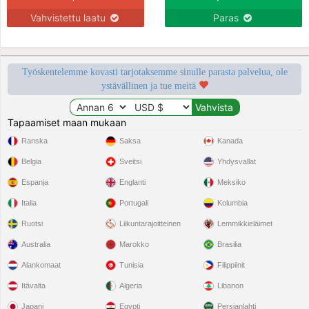
Vahvistettu laatu
Paras
Työskentelemme kovasti tarjotaksemme sinulle parasta palvelua, ole
ystävällinen ja tue meitä
Tapaamiset maan mukaan
Ranska
Saksa
Kanada
Belgia
Sveitsi
Yhdysvallat
Espanja
Englanti
Meksiko
Italia
Portugali
Kolumbia
Ruotsi
Liikuntarajoitteinen
Lemmikkieläimet
Australia
Marokko
Brasilia
Alankomaat
Tunisia
Filippiinit
Itävalta
Algeria
Libanon
Japani
Egypti
Persianlahti