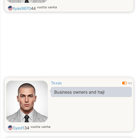
vuotta vanha
Ilyas9970
44
Texas
0.5
Business owners and haji
vuotta vanha
Syed1
34