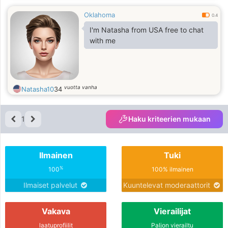
Oklahoma
0.4
I'm Natasha from USA free to chat
with me
vuotta vanha
Natasha10
34
1
Haku kriteerien mukaan
Ilmainen
Tuki
%
100
100% ilmainen
Ilmaiset palvelut
Kuuntelevat moderaattorit
Vakava
Vierailijat
laatuprofiilit
Paljon vierailtu