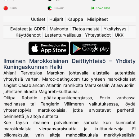
Kiina
Kuwait
Koko lista
Uutiset
|
Huijarit
|
Kauppa
|
Mielipiteet
Evästeet ja GDPR
|
Mainonta
|
Tietoa meistä
|
Yksityisyys
|
Käyttöehdot
|
Lastenturvallisuus
|
Yhteystiedot
|
UKK
Ilmainen Marokkolainen Deittiyhteisö – Yhdisty
Kuningaskunnan Halki
Ahlan! Tervetuloa Marokon johtavalle alustalle autenttisia
yhteyksiä varten. Maroc-dating.com tuo yhteen marokkolaiset
singlet Casablancan Atlantin rannikolta Marrakeshin Atlasvuoriin,
juhlistaen rikasta Maghreb-kulttuuria.
Olitpa Rabatin pääkaupunkienergiassa, Fezin vanhassa
medinassa tai Tangierin Välimeren vaikutuksessa, löydä
yhteensopivia marokkolaisia, jotka arvostavat perhettä,
perinnettä ja aitoja suhteita.
Koe täysin ilmainen palvelumme samalla kun kunnioitat
marokkolaista vieraanvaraisuutta ja kulttuuriarvoja. Ei
piilomaksuja, vain aitoja mahdollisuuksia merkityksellisiin