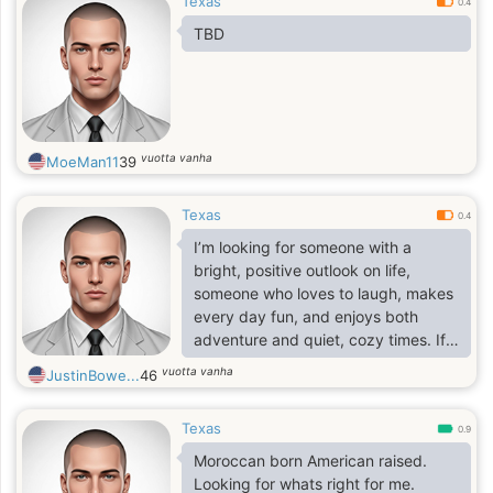
Texas
0.4
TBD
vuotta vanha
MoeMan11
39
Texas
0.4
I’m looking for someone with a
bright, positive outlook on life,
someone who loves to laugh, makes
every day fun, and enjoys both
adventure and quiet, cozy times. If
you value connection, loyalty, and
vuotta vanha
JustinBowe...
46
building something beautiful
together, I’d love to get to know you.
Texas
🥀❤️
0.9
Moroccan born American raised.
Looking for whats right for me.