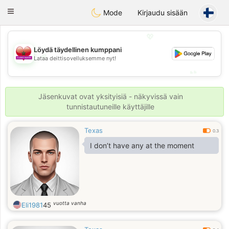
Maroc Dating
Toggle
Mode
Kirjaudu sisään
navigation
💖
Löydä täydellinen kumppani
💖
Lataa deittisovelluksemme nyt!
💕
💕
Jäsenkuvat ovat yksityisiä - näkyvissä vain
tunnistautuneille käyttäjille
Texas
0.3
I don’t have any at the moment
vuotta vanha
Eli1981
45