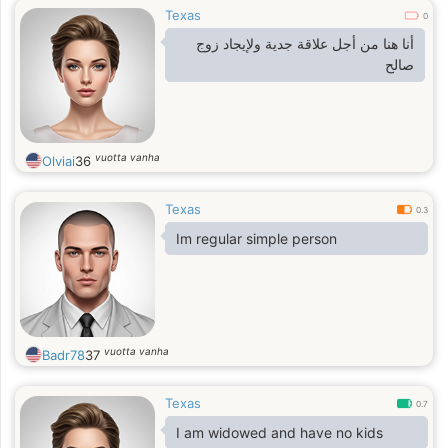
Texas
0
أنا هنا من أجل علاقة جدية ولإيجاد زوج
صالح
vuotta vanha
Olviai
36
Texas
0.3
Im regular simple person
vuotta vanha
Badr78
37
Texas
0.7
I am widowed and have no kids