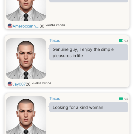
vuotta vanha
Ameroccann...
30
Texas
0.8
Genuine guy, I enjoy the simple
pleasures in life
vuotta vanha
Jay007
28
Texas
0.9
Looking for a kind woman