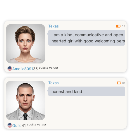
Texas
0.3
I am a kind, communicative and open-
hearted girl with good welcoming personal
vuotta vanha
Amelia8091
35
Texas
0.1
honest and kind
vuotta vanha
Gulid
41