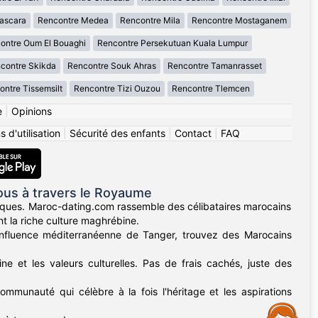
ascara
Rencontre Medea
Rencontre Mila
Rencontre Mostaganem
ontre Oum El Bouaghi
Rencontre Persekutuan Kuala Lumpur
contre Skikda
Rencontre Souk Ahras
Rencontre Tamanrasset
ntre Tissemsilt
Rencontre Tizi Ouzou
Rencontre Tlemcen
e
|
Opinions
 d'utilisation
|
Sécurité des enfants
|
Contact
|
FAQ
us à travers le Royaume
iques. Maroc-dating.com rassemble des célibataires marocains
t la riche culture maghrébine.
'influence méditerranéenne de Tanger, trouvez des Marocains
ne et les valeurs culturelles. Pas de frais cachés, juste des
ommunauté qui célèbre à la fois l'héritage et les aspirations
Assistance