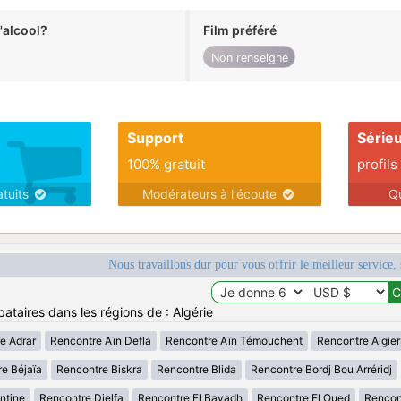
alcool?
Film préféré
Non renseigné
Support
Série
100% gratuit
profils
atuits
Modérateurs à l'écoute
Q
Nous travaillons dur pour vous offrir le meilleur service, 
ataires dans les régions de : Algérie
e Adrar
Rencontre Aïn Defla
Rencontre Aïn Témouchent
Rencontre Algier
e Béjaïa
Rencontre Biskra
Rencontre Blida
Rencontre Bordj Bou Arréridj
ntine
Rencontre Djelfa
Rencontre El Bayadh
Rencontre El Oued
Rencont