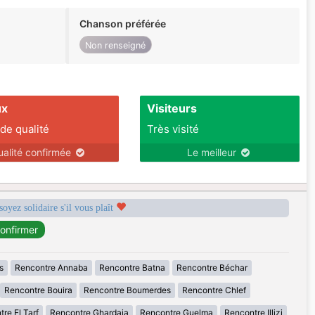
Chanson préférée
Non renseigné
ux
Visiteurs
 de qualité
Très visité
ualité confirmée
Le meilleur
soyez solidaire s'il vous plaît
s
Rencontre Annaba
Rencontre Batna
Rencontre Béchar
Rencontre Bouira
Rencontre Boumerdes
Rencontre Chlef
re El Tarf
Rencontre Ghardaia
Rencontre Guelma
Rencontre Illizi