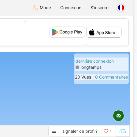
Mode
Connexion
S'inscrire
💖
💕
dernière connexion
longtemps
20 Vues |
0 Commentaires
signaler ce profil?
4