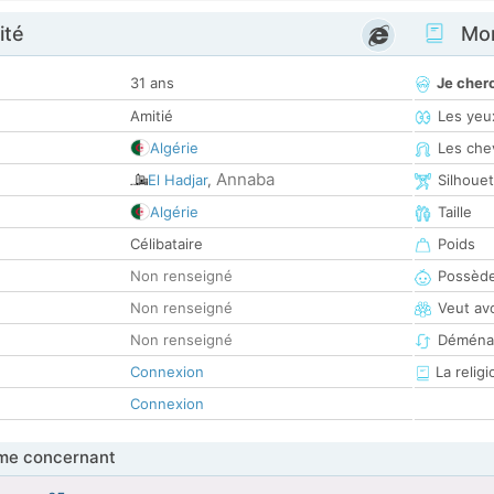
ité
Mon
31 ans
Je cher
Amitié
Les yeu
Algérie
Les che
Annaba
El Hadjar
,
Silhoue
Algérie
Taille
Célibataire
Poids
Non renseigné
Possède
Non renseigné
Veut av
Non renseigné
Déména
Connexion
La religi
Connexion
me concernant