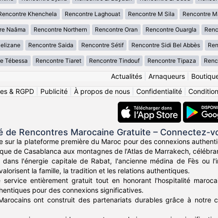
Rencontre Khenchela
Rencontre Laghouat
Rencontre M Sila
Rencontre M
re Naâma
Rencontre Northern
Rencontre Oran
Rencontre Ouargla
Renc
elizane
Rencontre Saida
Rencontre Sétif
Rencontre Sidi Bel Abbès
Ren
e Tébessa
Rencontre Tiaret
Rencontre Tindouf
Rencontre Tipaza
Renco
Actualités
|
Arnaqueurs
|
Boutiqu
ies & RGPD
|
Publicité
|
À propos de nous
|
Confidentialité
|
Conditions
de Rencontres Marocaine Gratuite – Connectez-vo
e sur la plateforme première du Maroc pour des connexions authent
tique de Casablanca aux montagnes de l'Atlas de Marrakech, célébran
dans l'énergie capitale de Rabat, l'ancienne médina de Fès ou l
lorisent la famille, la tradition et les relations authentiques.
service entièrement gratuit tout en honorant l'hospitalité marocai
hentiques pour des connexions significatives.
Marocains ont construit des partenariats durables grâce à notre c