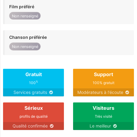
Film préféré
Non renseigné
Chanson préférée
Non renseigné
Gratuit
Support
%
100
100% gratuit
Services gratuits
Modérateurs à l'écoute
Sérieux
Visiteurs
profils de qualité
Très visité
Qualité confirmée
Le meilleur