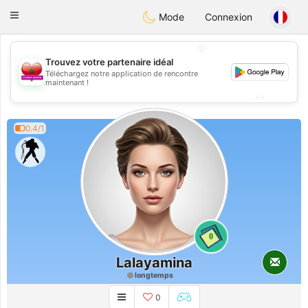
Maroc Dating
Toggle
Mode
Connexion
navigation
💖
Trouvez votre partenaire idéal
💖
Téléchargez notre application de rencontre
maintenant !
💕
💕
0.4/1
0
Lalayamina
longtemps
0