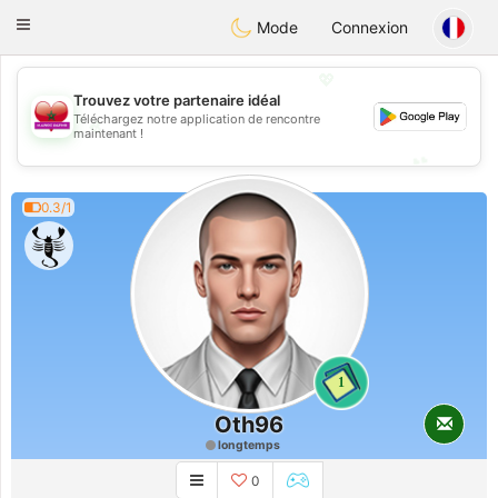
Maroc Dating
Toggle
Mode
Connexion
navigation
💖
Trouvez votre partenaire idéal
Téléchargez notre application de rencontre
💖
maintenant !
💕
💕
0.3/1
1
Oth96
longtemps
0