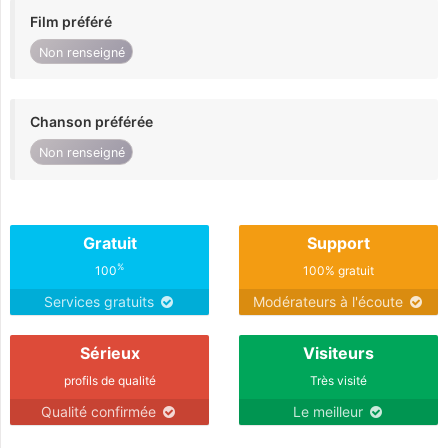
Film préféré
Non renseigné
Chanson préférée
Non renseigné
Gratuit
Support
%
100
100% gratuit
Services gratuits
Modérateurs à l'écoute
Sérieux
Visiteurs
profils de qualité
Très visité
Qualité confirmée
Le meilleur