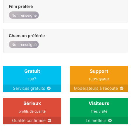
Film préféré
Non renseigné
Chanson préférée
Non renseigné
Gratuit
Support
%
100
100% gratuit
Services gratuits
Modérateurs à l'écoute
Sérieux
Visiteurs
profils de qualité
Très visité
Qualité confirmée
Le meilleur