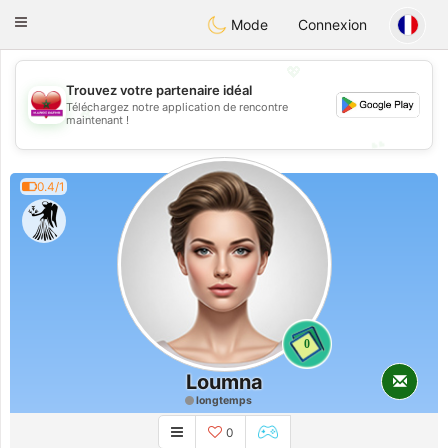
Maroc Dating
Toggle
Mode
Connexion
navigation
💖
Trouvez votre partenaire idéal
Téléchargez notre application de rencontre
💖
maintenant !
💕
💕
0.4/1
0
Loumna
longtemps
0