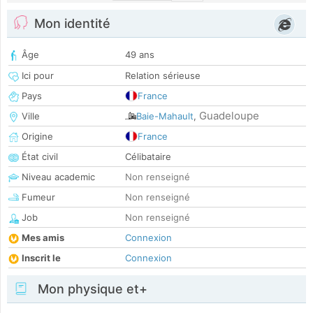
Mon identité
Âge
49 ans
Ici pour
Relation sérieuse
Pays
France
Guadeloupe
Ville
Baie-Mahault
,
Origine
France
État civil
Célibataire
Niveau academic
Non renseigné
Fumeur
Non renseigné
Job
Non renseigné
Mes amis
Connexion
Inscrit le
Connexion
Mon physique et+