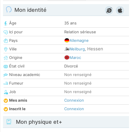
Mon identité
Âge
35 ans
Ici pour
Relation sérieuse
Pays
Allemagne
Hessen
Ville
Weilburg
,
Origine
Maroc
État civil
Divorcé
Niveau academic
Non renseigné
Fumeur
Non renseigné
Job
Non renseigné
Mes amis
Connexion
Inscrit le
Connexion
Mon physique et+