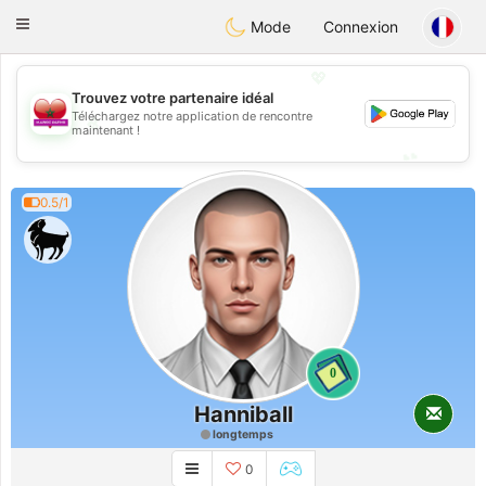
Maroc Dating
Toggle
Mode
Connexion
navigation
💖
Trouvez votre partenaire idéal
Téléchargez notre application de rencontre
💖
maintenant !
💕
💕
0.5/1
0
Hanniball
longtemps
0