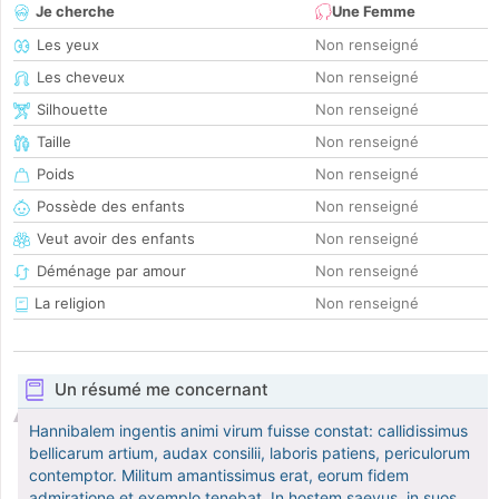
Je cherche
Une Femme
Les yeux
Non renseigné
Les cheveux
Non renseigné
Silhouette
Non renseigné
Taille
Non renseigné
Poids
Non renseigné
Possède des enfants
Non renseigné
Veut avoir des enfants
Non renseigné
Déménage par amour
Non renseigné
La religion
Non renseigné
Un résumé me concernant
Hannibalem ingentis animi virum fuisse constat: callidissimus
bellicarum artium, audax consilii, laboris patiens, periculorum
contemptor. Militum amantissimus erat, eorum fidem
admiratione et exemplo tenebat. In hostem saevus, in suos