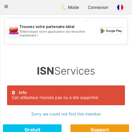
Maroc Dating
Toggle
Mode
Connexion
navigation
💖
Trouvez votre partenaire idéal
Téléchargez notre application de rencontre
💖
maintenant !
💕
💕
ISN
Services
Info
Cet utilisateur n’existe pas ou a été supprimé
Sorry we could not find this member
Gratuit
Support