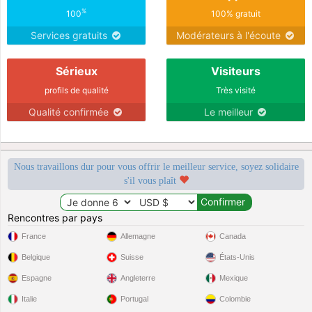
%
100
100% gratuit
Services gratuits
Modérateurs à l'écoute
Sérieux
Visiteurs
profils de qualité
Très visité
Qualité confirmée
Le meilleur
Nous travaillons dur pour vous offrir le meilleur service, soyez solidaire
s'il vous plaît
Rencontres par pays
France
Allemagne
Canada
Belgique
Suisse
États-Unis
Espagne
Angleterre
Mexique
Italie
Portugal
Colombie