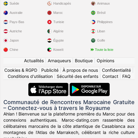
Suède
Handicapés
Animaux
Australie
Maroc
Brésil
Pays-Bas
Tunisie
Philippines
Autriche
Algérie
Liban
Japon
Égypte
Golfe
Chine
Koweït
Toute la liste
Actualités
|
Arnaqueurs
|
Boutique
|
Opinions
Cookies & RGPD
|
Publicité
|
À propos de nous
|
Confidentialité
|
Conditions d'utilisation
|
Sécurité des enfants
|
Contact
|
FAQ
Communauté de Rencontres Marocaine Gratuite
– Connectez-vous à travers le Royaume
Ahlan ! Bienvenue sur la plateforme première du Maroc pour des
connexions authentiques. Maroc-dating.com rassemble des
célibataires marocains de la côte atlantique de Casablanca aux
montagnes de l'Atlas de Marrakech, célébrant la riche culture