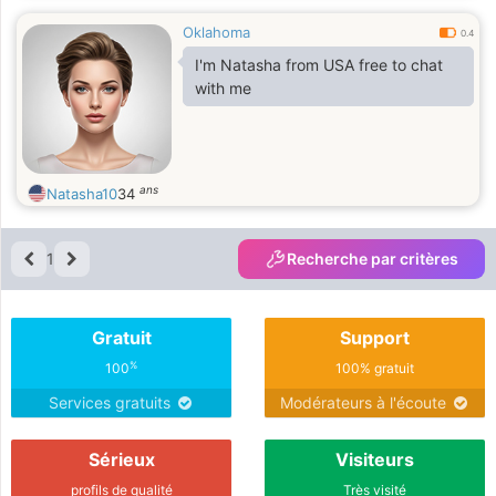
Oklahoma
0.4
I'm Natasha from USA free to chat
with me
ans
Natasha10
34
1
Recherche par critères
Gratuit
Support
%
100
100% gratuit
Services gratuits
Modérateurs à l'écoute
Sérieux
Visiteurs
profils de qualité
Très visité