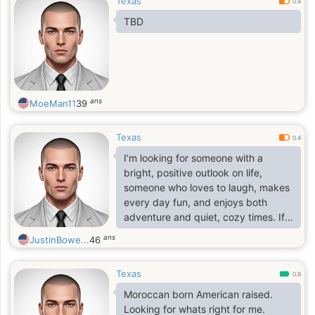
Texas
0.4
TBD
ans
MoeMan11
39
Texas
0.4
I’m looking for someone with a
bright, positive outlook on life,
someone who loves to laugh, makes
every day fun, and enjoys both
adventure and quiet, cozy times. If
you value connection, loyalty, and
ans
JustinBowe...
46
building something beautiful
together, I’d love to get to know you.
Texas
🥀❤️
0.9
Moroccan born American raised.
Looking for whats right for me.