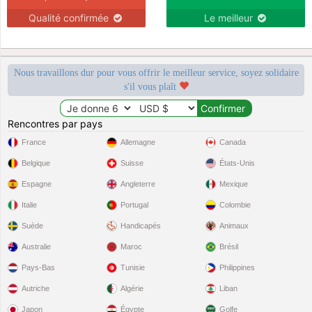
Qualité confirmée
Le meilleur
Nous travaillons dur pour vous offrir le meilleur service, soyez solidaire
s'il vous plaît
Rencontres par pays
France
Allemagne
Canada
Belgique
Suisse
États-Unis
Espagne
Angleterre
Mexique
Italie
Portugal
Colombie
Suède
Handicapés
Animaux
Australie
Maroc
Brésil
Pays-Bas
Tunisie
Philippines
Autriche
Algérie
Liban
Japon
Égypte
Golfe