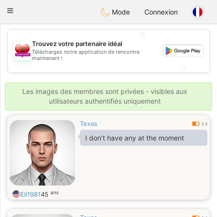
Maroc Dating
Toggle
Mode
Connexion
navigation
💖
Trouvez votre partenaire idéal
💖
Téléchargez notre application de rencontre
maintenant !
💕
💕
Les images des membres sont privées - visibles aux
utilisateurs authentifiés uniquement
Texas
0.3
I don’t have any at the moment
ans
Eli1981
45