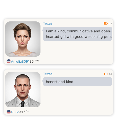
Texas
0.3
I am a kind, communicative and open-
hearted girl with good welcoming personal
ans
Amelia8091
35
Texas
0.1
honest and kind
ans
Gulid
41