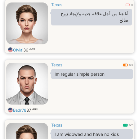
Texas
0
أنا هنا من أجل علاقة جدية ولإيجاد زوج
صالح
ans
Olviai
36
Texas
0.3
Im regular simple person
ans
Badr78
37
Texas
0.7
I am widowed and have no kids