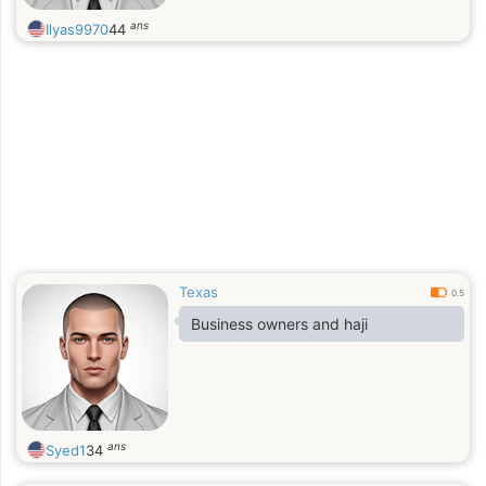
ans
Ilyas9970
44
Texas
0.5
Business owners and haji
ans
Syed1
34