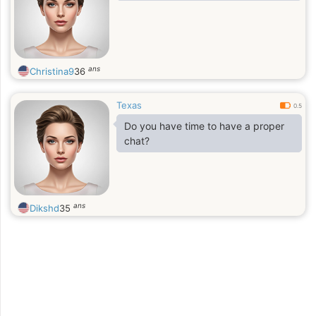
ans
Christina9
36
Texas
0.5
Do you have time to have a proper
chat?
ans
Dikshd
35