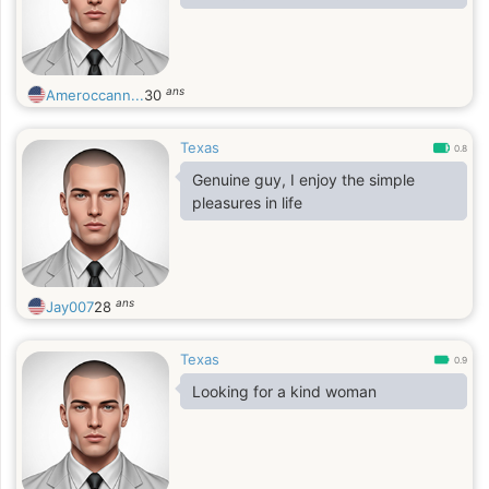
ans
Ameroccann...
30
Texas
0.8
Genuine guy, I enjoy the simple
pleasures in life
ans
Jay007
28
Texas
0.9
Looking for a kind woman