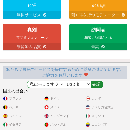
%
100
100%無料
無料サービス
聞く耳を持つモデレーター
真剣
訪問者
高品質プロフィール
頻繁に訪問される
確認済み品質
最高
私たちは最高のサービスを提供するために懸命に働いています。
ご協力をお願いします
国別の出会い
フランス
ドイツ
カナダ
ベルギー
スイス
アメリカ合衆国
スペイン
イングランド
メキシコ
イタリア
ポルトガル
コロンビア