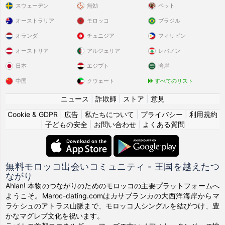
スウェーデン
無効
ペット
オーストラリア
モロッコ
ブラジル
オランダ
チュニジア
フィリピン
オーストリア
アルジェリア
レバノン
日本
エジプト
湾岸
中国
クウェート
すべてのリスト
ニュース
|
詐欺師
|
ストア
|
意見
Cookie & GDPR
|
広告
|
私たちについて
|
プライバシー
|
利用規約
|
子どもの安全
|
お問い合わせ
|
よくある質問
無料モロッコ出会いコミュニティ - 王国を越えたつ
ながり
Ahlan! 本物のつながりのためのモロッコの主要プラットフォームへ
ようこそ。Maroc-dating.comはカサブランカの大西洋海岸からマ
ラケシュのアトラス山脈まで、モロッコ人シングルを結びつけ、豊
かなマグレブ文化を祝います。