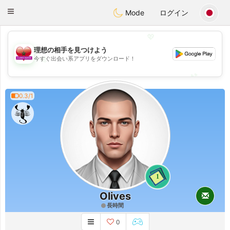
Maroc Dating
Toggle
Mode
ログイン
navigation
💖
理想の相手を見つけよう
💖
今すぐ出会い系アプリをダウンロード！
💕
💕
0.3/1
1
Olives
長時間
0