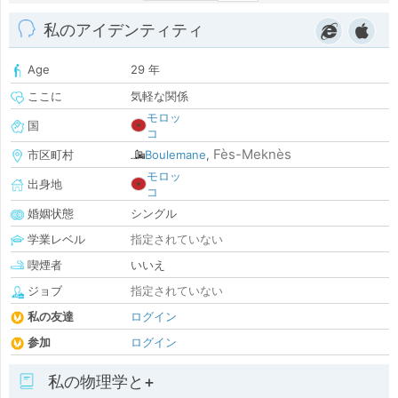
私のアイデンティティ
Age
29 年
ここに
気軽な関係
モロッ
国
コ
Fès-Meknès
市区町村
Boulemane
,
モロッ
出身地
コ
婚姻状態
シングル
学業レベル
指定されていない
喫煙者
いいえ
ジョブ
指定されていない
私の友達
ログイン
参加
ログイン
私の物理学と+