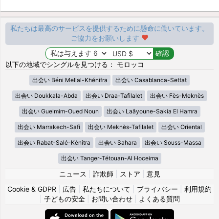
私たちは最高のサービスを提供するために懸命に働いています。
ご協力をお願いします
以下の地域でシングルを見つける： モロッコ
出会い Béni Mellal-Khénifra
出会い Casablanca-Settat
出会い Doukkala-Abda
出会い Draa-Tafilalet
出会い Fès-Meknès
出会い Guelmim-Oued Noun
出会い Laâyoune-Sakia El Hamra
出会い Marrakech-Safi
出会い Meknès-Tafilalet
出会い Oriental
出会い Rabat-Salé-Kénitra
出会い Sahara
出会い Souss-Massa
出会い Tanger-Tétouan-Al Hoceima
ニュース
|
詐欺師
|
ストア
|
意見
Cookie & GDPR
|
広告
|
私たちについて
|
プライバシー
|
利用規約
|
子どもの安全
|
お問い合わせ
|
よくある質問