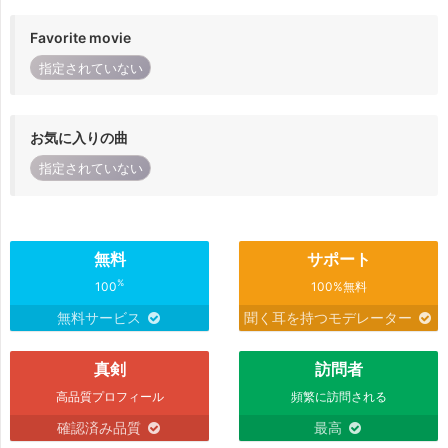
Favorite movie
指定されていない
お気に入りの曲
指定されていない
無料
サポート
%
100
100%無料
無料サービス
聞く耳を持つモデレーター
真剣
訪問者
高品質プロフィール
頻繁に訪問される
確認済み品質
最高