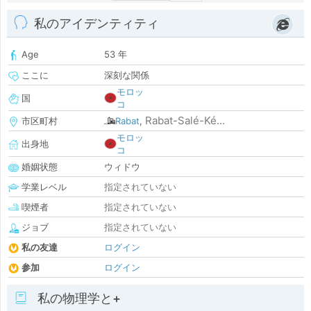
私のアイデンティティ
Age
53 年
ここに
深刻な関係
モロッ
国
コ
Rabat-Salé-Ké...
市区町村
Rabat
,
モロッ
出身地
コ
婚姻状態
ウィドウ
学業レベル
指定されていない
喫煙者
指定されていない
ジョブ
指定されていない
私の友達
ログイン
参加
ログイン
私の物理学と+