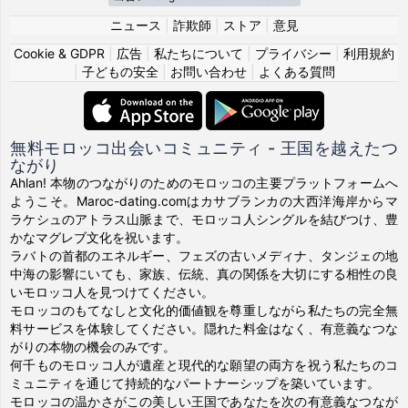
ニュース
|
詐欺師
|
ストア
|
意見
Cookie & GDPR
|
広告
|
私たちについて
|
プライバシー
|
利用規約
|
子どもの安全
|
お問い合わせ
|
よくある質問
無料モロッコ出会いコミュニティ - 王国を越えたつ
ながり
Ahlan! 本物のつながりのためのモロッコの主要プラットフォームへ
ようこそ。Maroc-dating.comはカサブランカの大西洋海岸からマ
ラケシュのアトラス山脈まで、モロッコ人シングルを結びつけ、豊
かなマグレブ文化を祝います。
ラバトの首都のエネルギー、フェズの古いメディナ、タンジェの地
中海の影響にいても、家族、伝統、真の関係を大切にする相性の良
いモロッコ人を見つけてください。
モロッコのもてなしと文化的価値観を尊重しながら私たちの完全無
料サービスを体験してください。隠れた料金はなく、有意義なつな
がりの本物の機会のみです。
何千ものモロッコ人が遺産と現代的な願望の両方を祝う私たちのコ
ミュニティを通じて持続的なパートナーシップを築いています。
モロッコの温かさがこの美しい王国であなたを次の有意義なつなが