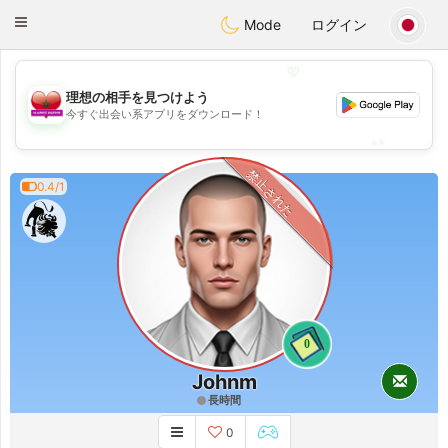
Maroc Dating
Toggle
Mode
ログイン
navigation
💖
理想の相手を見つけよう
💖
今すぐ出会い系アプリをダウンロード！
💕
💕
禁止された
0.4/1
0
Johnm
長時間
0