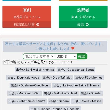
真剣
訪問者
高品質プロフィール
頻繁に訪問される
確認済み品質
最高
私たちは最高のサービスを提供するために懸命に働いています。
ご協力をお願いします
以下の地域でシングルを見つける： モロッコ
出会い Béni Mellal-Khénifra
出会い Casablanca-Settat
出会い Doukkala-Abda
出会い Draa-Tafilalet
出会い Fès-Meknès
出会い Guelmim-Oued Noun
出会い Laâyoune-Sakia El Hamra
出会い Marrakech-Safi
出会い Meknès-Tafilalet
出会い Oriental
出会い Rabat-Salé-Kénitra
出会い Sahara
出会い Souss-Massa
出会い Tanger-Tétouan-Al Hoceima