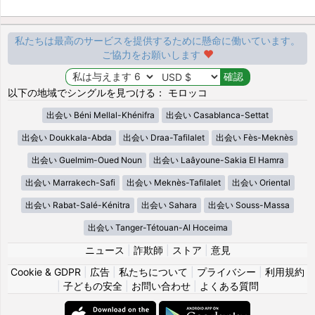
私たちは最高のサービスを提供するために懸命に働いています。
ご協力をお願いします
以下の地域でシングルを見つける： モロッコ
出会い Béni Mellal-Khénifra
出会い Casablanca-Settat
出会い Doukkala-Abda
出会い Draa-Tafilalet
出会い Fès-Meknès
出会い Guelmim-Oued Noun
出会い Laâyoune-Sakia El Hamra
出会い Marrakech-Safi
出会い Meknès-Tafilalet
出会い Oriental
出会い Rabat-Salé-Kénitra
出会い Sahara
出会い Souss-Massa
出会い Tanger-Tétouan-Al Hoceima
ニュース
|
詐欺師
|
ストア
|
意見
Cookie & GDPR
|
広告
|
私たちについて
|
プライバシー
|
利用規約
|
子どもの安全
|
お問い合わせ
|
よくある質問