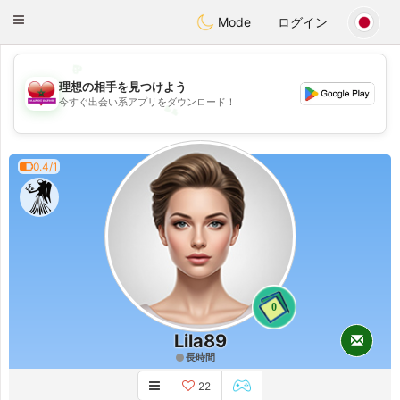
Maroc Dating
Toggle
Mode
ログイン
navigation
💖
理想の相手を見つけよう
💕
今すぐ出会い系アプリをダウンロード！
💕
💖
0.4/1
0
Lila89
長時間
22