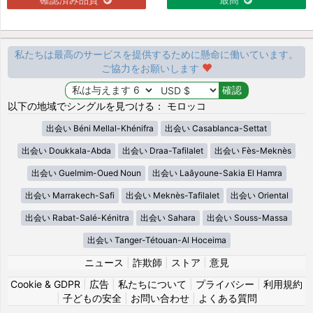
私たちは最高のサービスを提供するために懸命に働いています。
ご協力をお願いします
以下の地域でシングルを見つける： モロッコ
出会い Béni Mellal-Khénifra
出会い Casablanca-Settat
出会い Doukkala-Abda
出会い Draa-Tafilalet
出会い Fès-Meknès
出会い Guelmim-Oued Noun
出会い Laâyoune-Sakia El Hamra
出会い Marrakech-Safi
出会い Meknès-Tafilalet
出会い Oriental
出会い Rabat-Salé-Kénitra
出会い Sahara
出会い Souss-Massa
出会い Tanger-Tétouan-Al Hoceima
ニュース
|
詐欺師
|
ストア
|
意見
Cookie & GDPR
|
広告
|
私たちについて
|
プライバシー
|
利用規約
|
子どもの安全
|
お問い合わせ
|
よくある質問