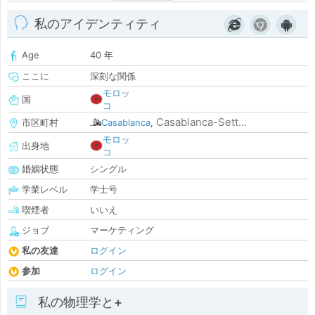
私のアイデンティティ
Age
40 年
ここに
深刻な関係
モロッ
国
コ
Casablanca-Sett...
市区町村
Casablanca
,
モロッ
出身地
コ
婚姻状態
シングル
学業レベル
学士号
喫煙者
いいえ
ジョブ
マーケティング
私の友達
ログイン
参加
ログイン
私の物理学と+