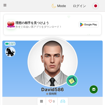
Maroc Dating
Toggle
Mode
ログイン
navigation
💖
理想の相手を見つけよう
💖
今すぐ出会い系アプリをダウンロード！
💕
💕
0.9/1
2
David586
長時間
0