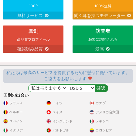
%
100
100%無料
無料サービス
聞く耳を持つモデレーター
真剣
訪問者
高品質プロフィール
頻繁に訪問される
確認済み品質
最高
私たちは最高のサービスを提供するために懸命に働いています。
ご協力をお願いします
国別の出会い
フランス
ドイツ
カナダ
ベルギー
スイス
アメリカ合衆国
スペイン
イングランド
メキシコ
イタリア
ポルトガル
コロンビア