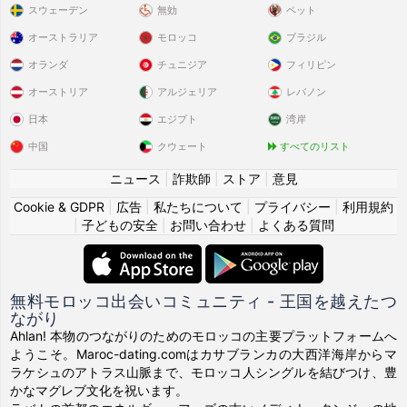
スウェーデン
無効
ペット
オーストラリア
モロッコ
ブラジル
オランダ
チュニジア
フィリピン
オーストリア
アルジェリア
レバノン
日本
エジプト
湾岸
中国
クウェート
すべてのリスト
ニュース
|
詐欺師
|
ストア
|
意見
Cookie & GDPR
|
広告
|
私たちについて
|
プライバシー
|
利用規約
|
子どもの安全
|
お問い合わせ
|
よくある質問
無料モロッコ出会いコミュニティ - 王国を越えたつ
ながり
Ahlan! 本物のつながりのためのモロッコの主要プラットフォームへ
ようこそ。Maroc-dating.comはカサブランカの大西洋海岸からマ
ラケシュのアトラス山脈まで、モロッコ人シングルを結びつけ、豊
かなマグレブ文化を祝います。