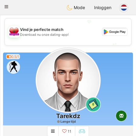
Maroc Dating
Toggle
Mode
Inloggen
navigation
💖
Vind je perfecte match
💖
Download nu onze dating-app!
💕
💕
0.5/1
0
Tarekdz
Lange tijd
11