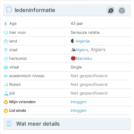
ledeninformatie
Age
43 jaar
hier voor
Serieuze relatie
land
Algerije
Algiers
stad
Algiers
,
herkomst
Marokko
vitaal
Single
academisch niveau
Niet gespecificeerd
Roken
Niet gespecificeerd
job
Niet gespecificeerd
Mijn vrienden
Inloggen
Lid sinds
Inloggen
Wat meer details