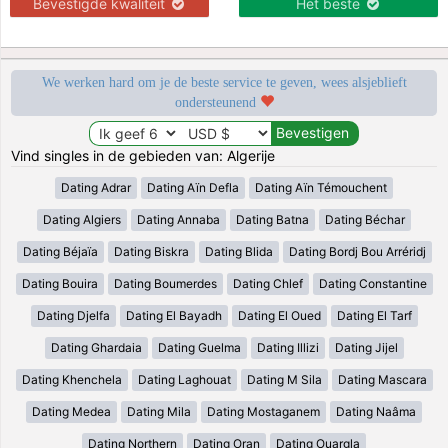
Bevestigde kwaliteit
Het beste
We werken hard om je de beste service te geven, wees alsjeblieft
ondersteunend
Vind singles in de gebieden van: Algerije
Dating Adrar
Dating Aïn Defla
Dating Aïn Témouchent
Dating Algiers
Dating Annaba
Dating Batna
Dating Béchar
Dating Béjaïa
Dating Biskra
Dating Blida
Dating Bordj Bou Arréridj
Dating Bouira
Dating Boumerdes
Dating Chlef
Dating Constantine
Dating Djelfa
Dating El Bayadh
Dating El Oued
Dating El Tarf
Dating Ghardaia
Dating Guelma
Dating Illizi
Dating Jijel
Dating Khenchela
Dating Laghouat
Dating M Sila
Dating Mascara
Dating Medea
Dating Mila
Dating Mostaganem
Dating Naâma
Dating Northern
Dating Oran
Dating Ouargla