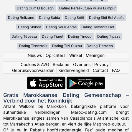
Dating Oum El Bouaghi
Dating Persekutuan Kuala Lumpur
Dating Relizane
Dating Saida
Dating Sétif
Dating Sidi Bel Abbès
Dating Skikda
Dating Souk Ahras
Dating Tamanrasset
Dating Tébessa
Dating Tiaret
Dating Tindouf
Dating Tipaza
Dating Tissemsilt
Dating Tizi Ouzou
Dating Tlemcen
Nieuws
|
Oplichters
|
Winkel
|
Meningen
Cookies & AVG
|
Reclame
|
Over ons
|
Privacy
|
Gebruiksvoorwaarden
|
Kinderveiligheid
|
Contact
|
FAQ
Gratis Marokkaanse Dating Gemeenschap –
Verbind door het Koninkrijk
Ahlan! Welkom bij Marokko's belangrijkste platform voor
authentieke verbindingen. Maroc-dating.com brengt
Marokkaanse singles samen van Casablanca's Atlantische kust
tot Marrakech's Atlas-bergen, en viert de rijke Maghreb-cultuur.
Of je nu in Rabat's hoofdstadenergie, Fez' oude medina of