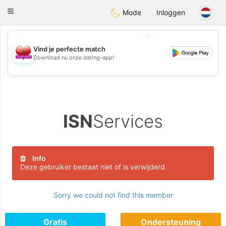
Maroc Dating
Toggle
Mode
Inloggen
navigation
💖
Vind je perfecte match
Download nu onze dating-app!
💖
💕
💕
ISN
Services
Info
Deze gebruiker bestaat niet of is verwijderd
Sorry we could not find this member
Gratis
Ondersteuning