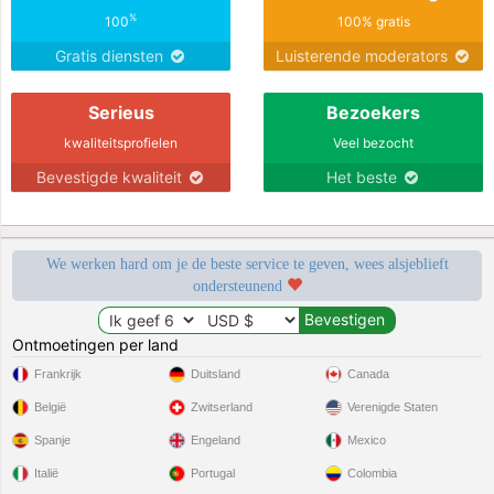
%
100
100% gratis
Gratis diensten
Luisterende moderators
Serieus
Bezoekers
kwaliteitsprofielen
Veel bezocht
Bevestigde kwaliteit
Het beste
We werken hard om je de beste service te geven, wees alsjeblieft
ondersteunend
Ontmoetingen per land
Frankrijk
Duitsland
Canada
België
Zwitserland
Verenigde Staten
Spanje
Engeland
Mexico
Italië
Portugal
Colombia