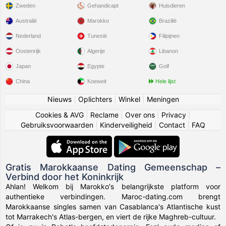
Zweden
Gehandicapt
Huisdieren
Australië
Marokko
Brazilië
Nederland
Tunesië
Filipijnen
Oostenrijk
Algerije
Libanon
Japan
Egypte
Golf
China
Koeweit
Hele lijst
Nieuws
|
Oplichters
|
Winkel
|
Meningen
Cookies & AVG
|
Reclame
|
Over ons
|
Privacy
|
Gebruiksvoorwaarden
|
Kinderveiligheid
|
Contact
|
FAQ
Gratis Marokkaanse Dating Gemeenschap –
Verbind door het Koninkrijk
Ahlan! Welkom bij Marokko's belangrijkste platform voor
authentieke verbindingen. Maroc-dating.com brengt
Marokkaanse singles samen van Casablanca's Atlantische kust
tot Marrakech's Atlas-bergen, en viert de rijke Maghreb-cultuur.