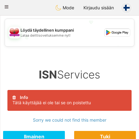
Maroc Dating
Toggle
Mode
Kirjaudu sisään
navigation
💖
Löydä täydellinen kumppani
Lataa deittisovelluksemme nyt!
💖
💕
💕
ISN
Services
Info
Tätä käyttäjää ei ole tai se on poistettu
Sorry we could not find this member
Ilmainen
Tuki