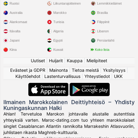
Ruotsi
Liikuntarajoitteinen
Lemmikkieläimet
Australia
Marokko
Brasilia
Alankomaat
Tunisia
Filippiinit
Itävalta
Algeria
Libanon
Japani
Egypti
Persianlahti
Kiina
Kuwait
Koko lista
Uutiset
|
Huijarit
|
Kauppa
|
Mielipiteet
Evästeet ja GDPR
|
Mainonta
|
Tietoa meistä
|
Yksityisyys
|
Käyttöehdot
|
Lastenturvallisuus
|
Yhteystiedot
|
UKK
Ilmainen Marokkolainen Deittiyhteisö – Yhdisty
Kuningaskunnan Halki
Ahlan! Tervetuloa Marokon johtavalle alustalle autenttisia
yhteyksiä varten. Maroc-dating.com tuo yhteen marokkolaiset
singlet Casablancan Atlantin rannikolta Marrakeshin Atlasvuoriin,
juhlistaen rikasta Maghreb-kulttuuria.