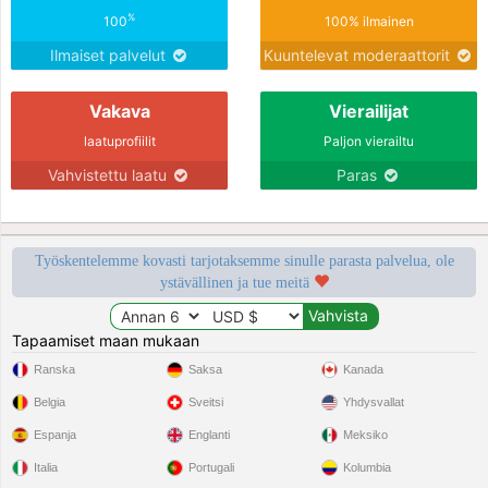
%
100
100% ilmainen
Ilmaiset palvelut
Kuuntelevat moderaattorit
Vakava
Vierailijat
laatuprofiilit
Paljon vierailtu
Vahvistettu laatu
Paras
Työskentelemme kovasti tarjotaksemme sinulle parasta palvelua, ole
ystävällinen ja tue meitä
Tapaamiset maan mukaan
Ranska
Saksa
Kanada
Belgia
Sveitsi
Yhdysvallat
Espanja
Englanti
Meksiko
Italia
Portugali
Kolumbia