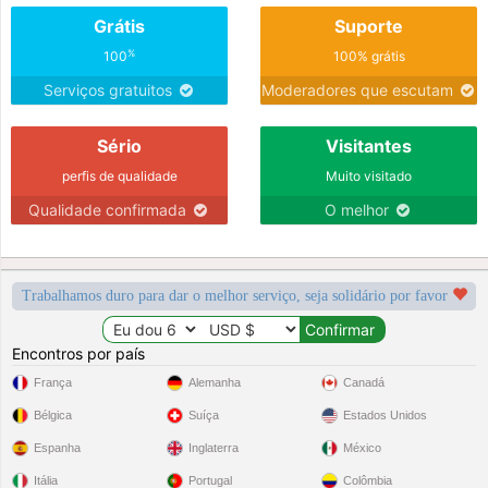
Grátis
Suporte
%
100
100% grátis
Serviços gratuitos
Moderadores que escutam
Sério
Visitantes
perfis de qualidade
Muito visitado
Qualidade confirmada
O melhor
Trabalhamos duro para dar o melhor serviço, seja solidário por favor
Encontros por país
França
Alemanha
Canadá
Bélgica
Suíça
Estados Unidos
Espanha
Inglaterra
México
Itália
Portugal
Colômbia