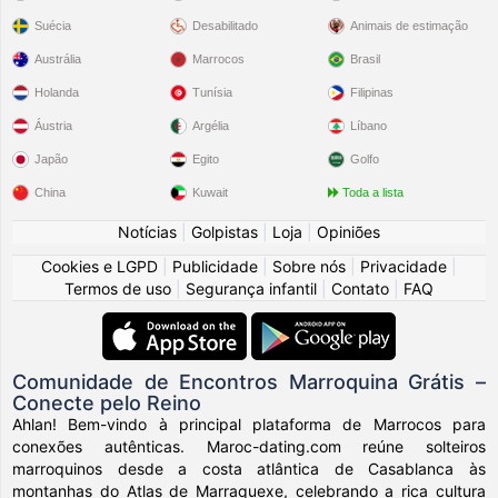
Suécia
Desabilitado
Animais de estimação
Austrália
Marrocos
Brasil
Holanda
Tunísia
Filipinas
Áustria
Argélia
Líbano
Japão
Egito
Golfo
China
Kuwait
Toda a lista
Notícias
|
Golpistas
|
Loja
|
Opiniões
Cookies e LGPD
|
Publicidade
|
Sobre nós
|
Privacidade
|
Termos de uso
|
Segurança infantil
|
Contato
|
FAQ
Comunidade de Encontros Marroquina Grátis –
Conecte pelo Reino
Ahlan! Bem-vindo à principal plataforma de Marrocos para
conexões autênticas. Maroc-dating.com reúne solteiros
marroquinos desde a costa atlântica de Casablanca às
montanhas do Atlas de Marraquexe, celebrando a rica cultura