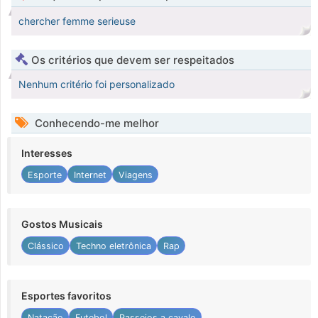
chercher femme serieuse
Os critérios que devem ser respeitados
Nenhum critério foi personalizado
Conhecendo-me melhor
Interesses
Esporte
Internet
Viagens
Gostos Musicais
Clássico
Techno eletrônica
Rap
Esportes favoritos
Natação
Futebol
Passeios a cavalo