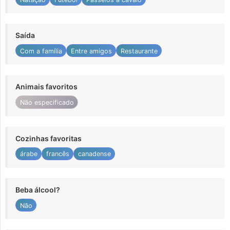
Saída
Com a família
Entre amigos
Restaurante
Animais favoritos
Não especificado
Cozinhas favoritas
árabe
francês
canadense
Beba álcool?
Não