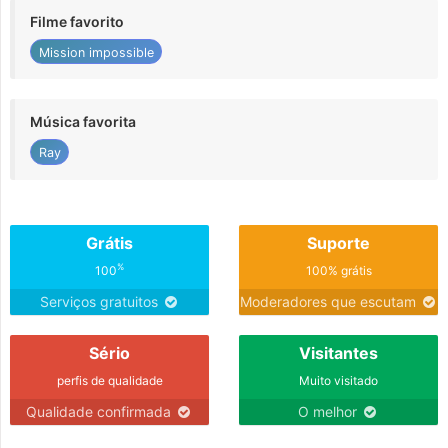
Filme favorito
Mission impossible
Música favorita
Ray
Grátis
Suporte
%
100
100% grátis
Serviços gratuitos
Moderadores que escutam
Sério
Visitantes
perfis de qualidade
Muito visitado
Qualidade confirmada
O melhor