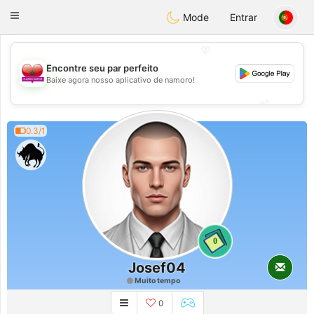
Maroc Dating
Toggle
Mode
Entrar
navigation
💖
Encontre seu par perfeito
💖
Baixe agora nosso aplicativo de namoro!
💕
💕
0.3/1
0
Josef04
Muito tempo
0