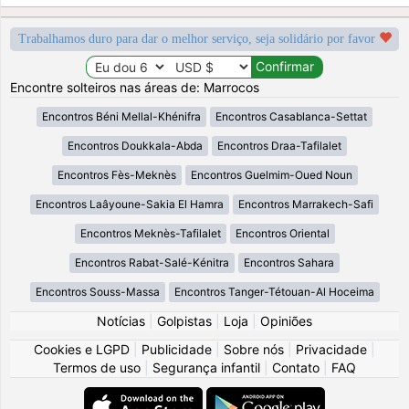
Trabalhamos duro para dar o melhor serviço, seja solidário por favor
Encontre solteiros nas áreas de: Marrocos
Encontros Béni Mellal-Khénifra
Encontros Casablanca-Settat
Encontros Doukkala-Abda
Encontros Draa-Tafilalet
Encontros Fès-Meknès
Encontros Guelmim-Oued Noun
Encontros Laâyoune-Sakia El Hamra
Encontros Marrakech-Safi
Encontros Meknès-Tafilalet
Encontros Oriental
Encontros Rabat-Salé-Kénitra
Encontros Sahara
Encontros Souss-Massa
Encontros Tanger-Tétouan-Al Hoceima
Notícias
|
Golpistas
|
Loja
|
Opiniões
Cookies e LGPD
|
Publicidade
|
Sobre nós
|
Privacidade
|
Termos de uso
|
Segurança infantil
|
Contato
|
FAQ