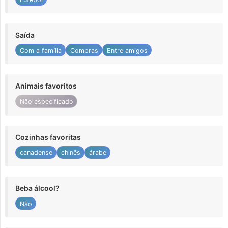
Saída
Com a família
Compras
Entre amigos
Animais favoritos
Não especificado
Cozinhas favoritas
canadense
chinês
árabe
Beba álcool?
Não