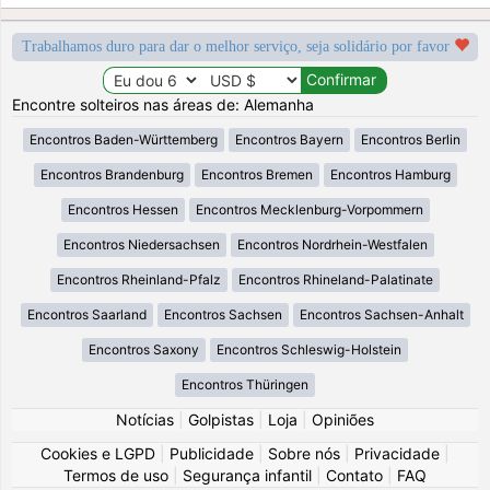
Trabalhamos duro para dar o melhor serviço, seja solidário por favor
Encontre solteiros nas áreas de: Alemanha
Encontros Baden-Württemberg
Encontros Bayern
Encontros Berlin
Encontros Brandenburg
Encontros Bremen
Encontros Hamburg
Encontros Hessen
Encontros Mecklenburg-Vorpommern
Encontros Niedersachsen
Encontros Nordrhein-Westfalen
Encontros Rheinland-Pfalz
Encontros Rhineland-Palatinate
Encontros Saarland
Encontros Sachsen
Encontros Sachsen-Anhalt
Encontros Saxony
Encontros Schleswig-Holstein
Encontros Thüringen
Notícias
|
Golpistas
|
Loja
|
Opiniões
Cookies e LGPD
|
Publicidade
|
Sobre nós
|
Privacidade
|
Termos de uso
|
Segurança infantil
|
Contato
|
FAQ