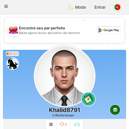
Maroc Dating
Toggle
Mode
Entrar
navigation
💖
Encontre seu par perfeito
💖
Baixe agora nosso aplicativo de namoro!
💕
💕
0.5/1
0
Khalid8791
Muito tempo
1