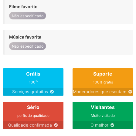
Filme favorito
Não especificado
Música favorita
Não especificado
Grátis
Suporte
%
100
100% grátis
Serviços gratuitos
Moderadores que escutam
Sério
Visitantes
perfis de qualidade
Muito visitado
Qualidade confirmada
O melhor