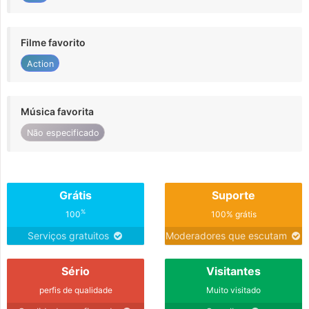
Filme favorito
Action
Música favorita
Não especificado
Grátis
Suporte
%
100
100% grátis
Serviços gratuitos
Moderadores que escutam
Sério
Visitantes
perfis de qualidade
Muito visitado