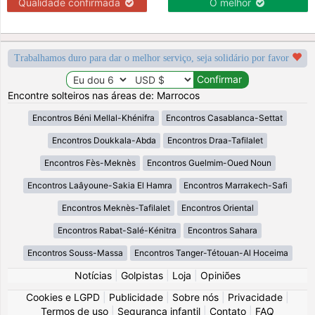
Qualidade confirmada
O melhor
Trabalhamos duro para dar o melhor serviço, seja solidário por favor
Encontre solteiros nas áreas de: Marrocos
Encontros Béni Mellal-Khénifra
Encontros Casablanca-Settat
Encontros Doukkala-Abda
Encontros Draa-Tafilalet
Encontros Fès-Meknès
Encontros Guelmim-Oued Noun
Encontros Laâyoune-Sakia El Hamra
Encontros Marrakech-Safi
Encontros Meknès-Tafilalet
Encontros Oriental
Encontros Rabat-Salé-Kénitra
Encontros Sahara
Encontros Souss-Massa
Encontros Tanger-Tétouan-Al Hoceima
Notícias
|
Golpistas
|
Loja
|
Opiniões
Cookies e LGPD
|
Publicidade
|
Sobre nós
|
Privacidade
|
Termos de uso
|
Segurança infantil
|
Contato
|
FAQ