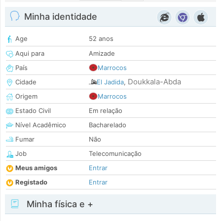
Minha identidade
Age
52 anos
Aqui para
Amizade
País
Marrocos
Doukkala-Abda
Cidade
El Jadida
,
Origem
Marrocos
Estado Civil
Em relação
Nível Acadêmico
Bacharelado
Fumar
Não
Job
Telecomunicação
Meus amigos
Entrar
Registado
Entrar
Minha física e +