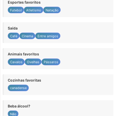
Esportes favoritos
Futebol
Atletismo
Natação
Saída
Café
Cinema
Entre amigos
Animais favoritos
Cavalos
Ovelhas
Pássaros
Cozinhas favoritas
canadense
Beba álcool?
Não