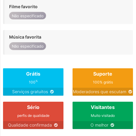
Filme favorito
Não especificado
Música favorita
Não especificado
Grátis
Suporte
%
100
100% grátis
Serviços gratuitos
Moderadores que escutam
Sério
Visitantes
perfis de qualidade
Muito visitado
Qualidade confirmada
O melhor