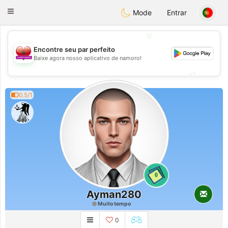
Maroc Dating
Toggle
Mode
Entrar
navigation
💖
Encontre seu par perfeito
💖
Baixe agora nosso aplicativo de namoro!
💕
💕
0.5/1
0
Ayman280
Muito tempo
0