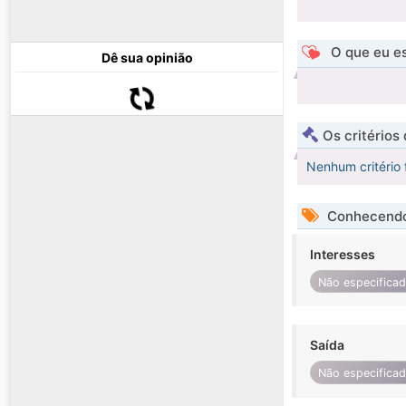
O que eu es
Dê sua opinião
Os critérios
Nenhum critério 
Conhecendo
Interesses
Não especifica
Saída
Não especifica