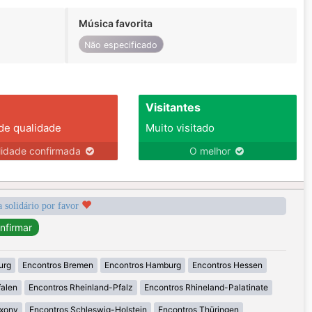
Música favorita
Não especificado
Visitantes
 de qualidade
Muito visitado
lidade confirmada
O melhor
a solidário por favor
urg
Encontros Bremen
Encontros Hamburg
Encontros Hessen
falen
Encontros Rheinland-Pfalz
Encontros Rhineland-Palatinate
axony
Encontros Schleswig-Holstein
Encontros Thüringen