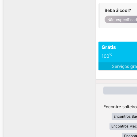
Beba álcool?
Não especifica
Grátis
%
100
Serviços gra
Encontre solteir
Encontros Ba
Encontros Mec
Encontr