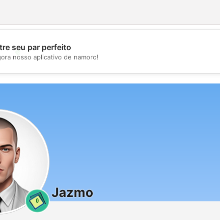
re seu par perfeito
💖
gora nosso aplicativo de namoro!
💕
Jazmo
0