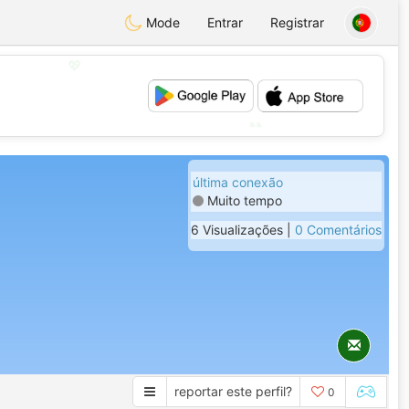
Mode
Entrar
Registrar
💖
💕
última conexão
Muito tempo
6 Visualizações |
0 Comentários
reportar este perfil?
0