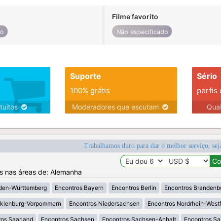
Filme favorito
do
Não especificado
Suporte
Sério
100% grátis
perfis
tuitos
Moderadores que escutam
Qua
Trabalhamos duro para dar o melhor serviço, sej
os nas áreas de: Alemanha
den-Württemberg
Encontros Bayern
Encontros Berlin
Encontros Brandenb
klenburg-Vorpommern
Encontros Niedersachsen
Encontros Nordrhein-West
os Saarland
Encontros Sachsen
Encontros Sachsen-Anhalt
Encontros S