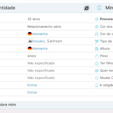
ntidade
Minh
32 anos
Procura
Relacionamento sério
Cor dos
Alemanha
Cor do 
Sachsen
Dresden
,
Tipo de
Alemanha
Altura
único
Peso
Não especificado
Ter filh
Não especificado
Quer ter
Não especificado
Mudar C
Entrar
A religiã
Entrar
obre mim