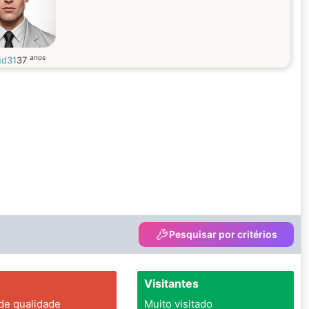
anos
ud31
37
Pesquisar por critérios
Visitantes
 de qualidade
Muito visitado