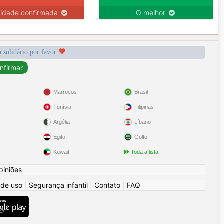
lidade confirmada
O melhor
a solidário por favor
Marrocos
Brasil
Tunísia
Filipinas
Argélia
Líbano
Egito
Golfo
Kuwait
Toda a lista
piniões
 de uso
|
Segurança infantil
|
Contato
|
FAQ