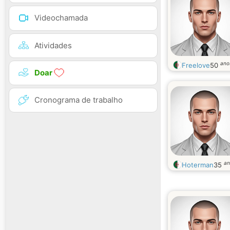
Videochamada
Atividades
ano
Freelove
50
Doar
Cronograma de trabalho
an
Hoterman
35