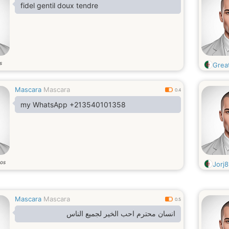
fidel gentil doux tendre
s
Grea
Mascara
Mascara
0.4
my WhatsApp +213540101358
os
Jorj8
Mascara
Mascara
0.5
انسان محترم احب الخير لجميع الناس