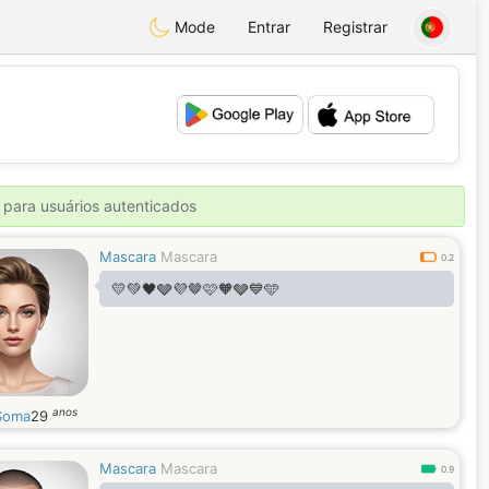
Mode
Entrar
Registrar
💕
💖
 para usuários autenticados
Mascara
Mascara
0.2
💛💚🖤🩶💜🤎🩷🧡🩶💙🩵
anos
Soma
29
Mascara
Mascara
0.9