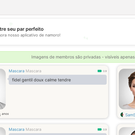
💖
re seu par perfeito
gora nosso aplicativo de namoro!
💕
Imagens de membros são privadas - visíveis apenas
Mascara
Mascara
0.9
fidel gentil doux calme tendre
anos
8
Sam
Mascara
Mascara
0.9