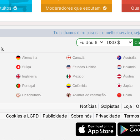
tuitos
Moderadores que escutam
Qua
Trabalhamos duro para dar o melhor serviço, sej
ís
Alemanha
Canadá
Austrália
Suíça
Estados Unidos
Holanda
Inglaterra
México
Áustria
Portugal
Colômbia
Japão
Desabilitado
Animais de estimação
China
Notícias
|
Golpistas
|
Loja
|
O
Cookies e LGPD
|
Publicidade
|
Sobre nós
|
Privacidade
|
Termos