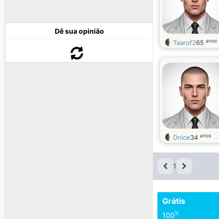
Dê sua opinião
anos
Taarof2
65
anos
Dnice
34
1
Grátis
%
100