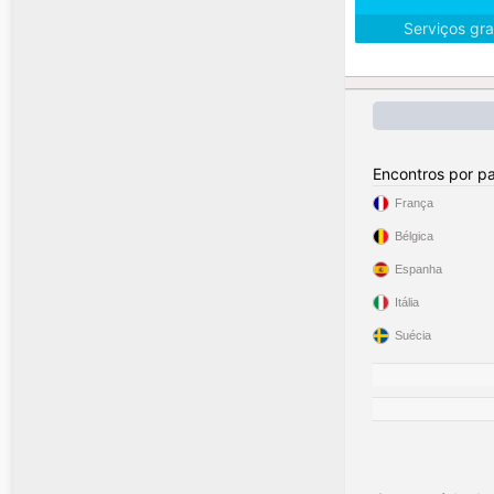
Serviços gra
Encontros por pa
França
Bélgica
Espanha
Itália
Suécia