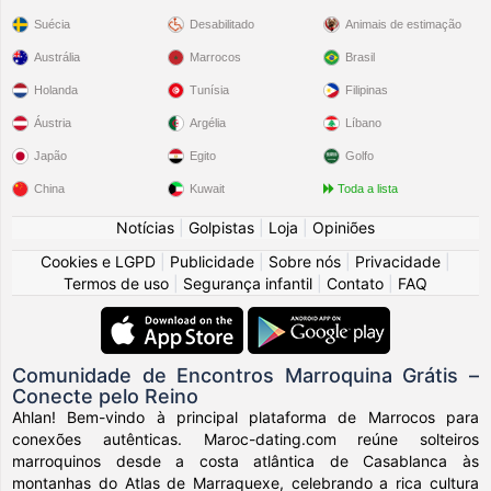
Suécia
Desabilitado
Animais de estimação
Austrália
Marrocos
Brasil
Holanda
Tunísia
Filipinas
Áustria
Argélia
Líbano
Japão
Egito
Golfo
China
Kuwait
Toda a lista
Notícias
|
Golpistas
|
Loja
|
Opiniões
Cookies e LGPD
|
Publicidade
|
Sobre nós
|
Privacidade
|
Termos de uso
|
Segurança infantil
|
Contato
|
FAQ
Comunidade de Encontros Marroquina Grátis –
Conecte pelo Reino
Ahlan! Bem-vindo à principal plataforma de Marrocos para
conexões autênticas. Maroc-dating.com reúne solteiros
marroquinos desde a costa atlântica de Casablanca às
montanhas do Atlas de Marraquexe, celebrando a rica cultura