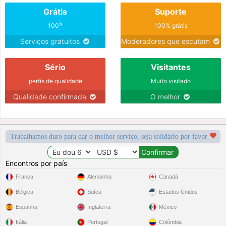
Grátis
Suporte
%
100
100% grátis
Serviços gratuitos
Moderadores que escutam
Sério
Visitantes
perfis de qualidade
Muito visitado
Qualidade confirmada
O melhor
Trabalhamos duro para dar o melhor serviço, seja solidário por favor
Encontros por país
França
Alemanha
Canadá
Bélgica
Suíça
Estados Unidos
Espanha
Inglaterra
México
Itália
Portugal
Colômbia