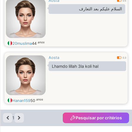
Aosta
0.5
السلام عليكم بعد التعارف
anos
20muslima
44
Aosta
0.3
Lhamdo lillah 3la koli hal
anos
Hanan159
50
1
Pesquisar por critérios