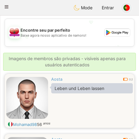
Maroc Dating
Toggle
Mode
Entrar
navigation
💖
Encontre seu par perfeito
Baixe agora nosso aplicativo de namoro!
💖
💕
💕
Imagens de membros são privadas - visíveis apenas para
usuários autenticados
Aosta
0.2
Leben und Leben lassen
anos
Mohamad98
56