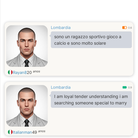
Lombardia
0.6
sono un ragazzo sportivo gioco a
calcio e sono molto solare
anos
Rayan8
20
Lombardia
0.9
I am loyal tender understanding i am
searching someone special to marry
anos
Italianman
49