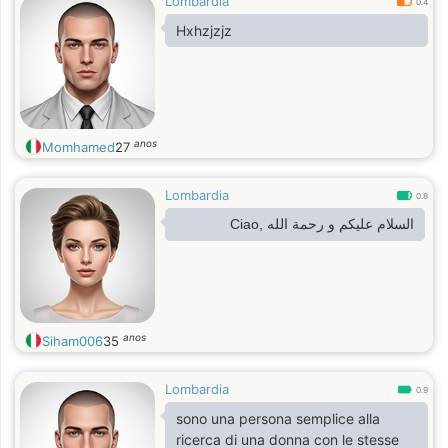
Lombardia
0.4
Hxhzjzjz
anos
Momhamed
27
Lombardia
0.8
السلام عليكم و رحمة الله ,Ciao
anos
Siham006
35
Lombardia
0.9
sono una persona semplice alla
ricerca di una donna con le stesse