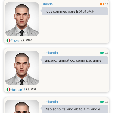
Umbria
0.6
nous sommes pareils😘😘😘😘
anos
Zikzap
46
Lombardia
0.9
sincero, simpatico, semplice, umile
anos
Hassan18
58
Lombardia
0.9
Ciao sono italiano abito a milano è