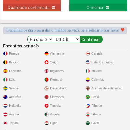
Qualidade confirmada
O melhor
Trabalhamos duro para dar o melhor serviço, seja solidário por favor
Encontros por país
França
Alemanha
Canadá
Bélgica
Suíça
Estados Unidos
Espanha
Inglaterra
México
Itália
Portugal
Colômbia
Suécia
Desabilitado
Animais de estimação
Austrália
Marrocos
Brasil
Holanda
Tunísia
Filipinas
Áustria
Argélia
Líbano
Japão
Egito
Golfo