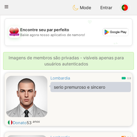
Maroc Dating
Toggle
Mode
Entrar
navigation
💖
Encontre seu par perfeito
💖
Baixe agora nosso aplicativo de namoro!
💕
💕
Imagens de membros são privadas - visíveis apenas para
usuários autenticados
Lombardia
0.9
serio premuroso e sincero
anos
Donato
53