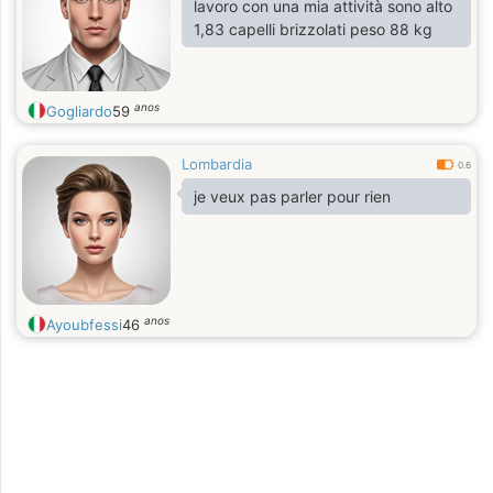
lavoro con una mia attività sono alto
1,83 capelli brizzolati peso 88 kg
anos
Gogliardo
59
Lombardia
0.6
je veux pas parler pour rien
anos
Ayoubfessi
46