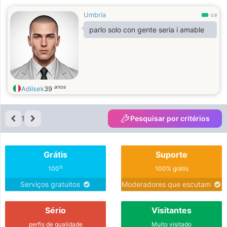
Umbria
0.9
parlo solo con gente seria i amable
anos
Adilsek
39
1
Pesquisar por critérios
Grátis
Suporte
%
100
100% grátis
Serviços gratuitos
Moderadores que escutam
Sério
Visitantes
perfis de qualidade
Muito visitado