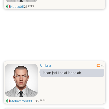
anos
Houss05
21
Umbria
0.2
insan jad l halal inchalah
anos
Mohammed33...
35