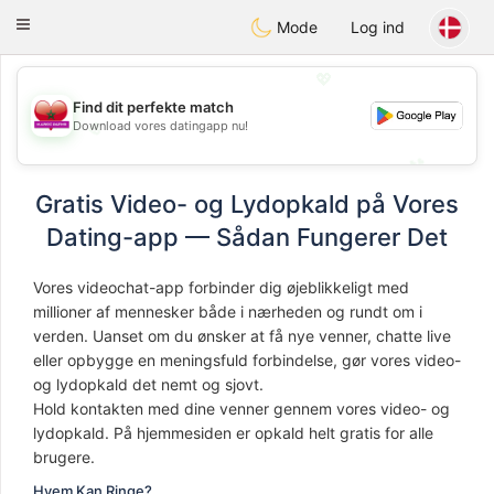
Maroc Dating
Toggle
Mode
Log ind
navigation
💖
Find dit perfekte match
💖
Download vores datingapp nu!
💕
💕
Gratis Video- og Lydopkald på Vores
Dating-app — Sådan Fungerer Det
Vores videochat-app forbinder dig øjeblikkeligt med
millioner af mennesker både i nærheden og rundt om i
verden. Uanset om du ønsker at få nye venner, chatte live
eller opbygge en meningsfuld forbindelse, gør vores video-
og lydopkald det nemt og sjovt.
Hold kontakten med dine venner gennem vores video- og
lydopkald. På hjemmesiden er opkald helt gratis for alle
brugere.
Hvem Kan Ringe?