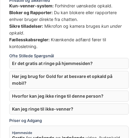
Privatliv og Sikkerhed
Kun-venner-system:
Forhindrer uønskede opkald.
Bloker og Rapporter:
Du kan blokere eller rapportere
enhver bruger direkte fra chatten.
Sikre tilladelser:
Mikrofon og kamera bruges
kun under
opkald
.
Fællesskabsregler:
Krænkende adfærd fører til
kontosletning.
Ofte Stillede Spørgsmål
Er det gratis at ringe på hjemmesiden?
Har jeg brug for Gold for at besvare et opkald på
mobil?
Hvorfor kan jeg ikke ringe til denne person?
Kan jeg ringe til ikke-venner?
Priser og Adgang
Hjemmeside
Gratis
for
udgående
og
indgående
video-/lydopkald.