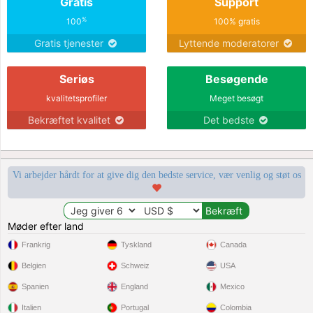
Gratis
Support
%
100
100% gratis
Gratis tjenester
Lyttende moderatorer
Seriøs
Besøgende
kvalitetsprofiler
Meget besøgt
Bekræftet kvalitet
Det bedste
Vi arbejder hårdt for at give dig den bedste service, vær venlig og støt os
Møder efter land
Frankrig
Tyskland
Canada
Belgien
Schweiz
USA
Spanien
England
Mexico
Italien
Portugal
Colombia