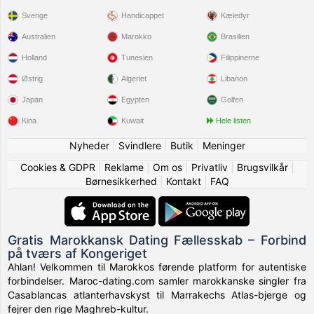
Sverige
Handicappet
Kæledyr
Australien
Marokko
Brasilien
Holland
Tunesien
Filippinerne
Østrig
Algeriet
Libanon
Japan
Egypten
Golfen
Kina
Kuwait
Hele listen
Nyheder
|
Svindlere
|
Butik
|
Meninger
Cookies & GDPR
|
Reklame
|
Om os
|
Privatliv
|
Brugsvilkår
|
Børnesikkerhed
|
Kontakt
|
FAQ
Gratis Marokkansk Dating Fællesskab – Forbind
på tværs af Kongeriget
Ahlan! Velkommen til Marokkos førende platform for autentiske
forbindelser. Maroc-dating.com samler marokkanske singler fra
Casablancas atlanterhavskyst til Marrakechs Atlas-bjerge og
fejrer den rige Maghreb-kultur.