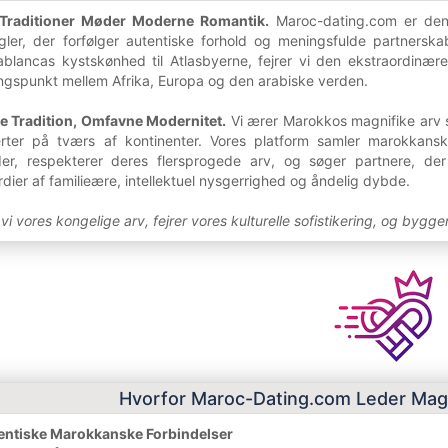
 Traditioner Møder Moderne Romantik.
Maroc-dating.com er den 
ler, der forfølger autentiske forhold og meningsfulde partnerskab
blancas kystskønhed til Atlasbyerne, fejrer vi den ekstraordinær
ingspunkt mellem Afrika, Europa og den arabiske verden.
e Tradition, Omfavne Modernitet.
Vi ærer Marokkos magnifike arv 
erter på tværs af kontinenter. Vores platform samler marokkansk
der, respekterer deres flersprogede arv, og søger partnere, de
er af familieære, intellektuel nysgerrighed og åndelig dybde.
 vores kongelige arv, fejrer vores kulturelle sofistikering, og bygge
Hvorfor Maroc-Dating.com Leder Mag
tentiske Marokkanske Forbindelser