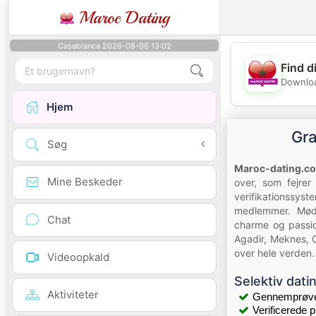
Maroc Dating
Casablanca 2026-08-06 13:02
Find d
Downloa
Hjem
Gra
Søg
Maroc-dating.c
Mine Beskeder
over, som fejrer
verifikationssyst
medlemmer. Mød 
Chat
charme og passio
Agadir, Meknes, O
over hele verden.
Videoopkald
Selektiv dati
Aktiviteter
Gennemprøvet
Verificerede pr