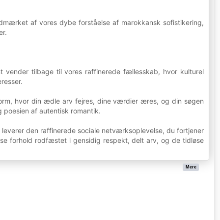
mærket af vores dybe forståelse af marokkansk sofistikering,
er.
nder tilbage til vores raffinerede fællesskab, hvor kulturel
resser.
form, hvor din ædle arv fejres, dine værdier æres, og din søgen
g poesien af autentisk romantik.
everer den raffinerede sociale netværksoplevelse, du fortjener
øse forhold rodfæstet i gensidig respekt, delt arv, og de tidløse
Mere