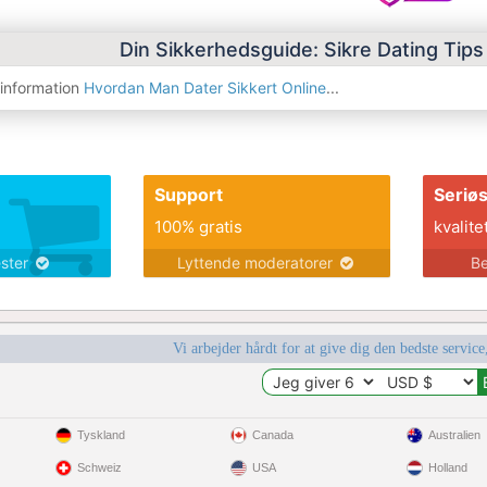
Din Sikkerhedsguide: Sikre Dating Tip
sinformation
Hvordan Man Dater Sikkert Online
...
Support
Seriø
100% gratis
kvalite
ester
Lyttende moderatorer
Be
Vi arbejder hårdt for at give dig den bedste service
Tyskland
Canada
Australien
Schweiz
USA
Holland