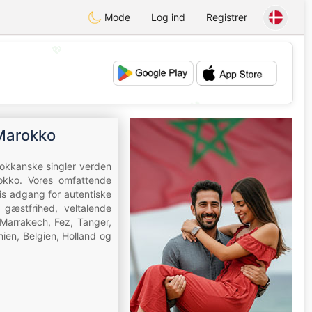
Mode
Log ind
Registrer
💖
💕
 Marokko
okkanske singler verden
rokko. Vores omfattende
tis adgang for autentiske
gæstfrihed, veltalende
 Marrakech, Fez, Tanger,
nien, Belgien, Holland og