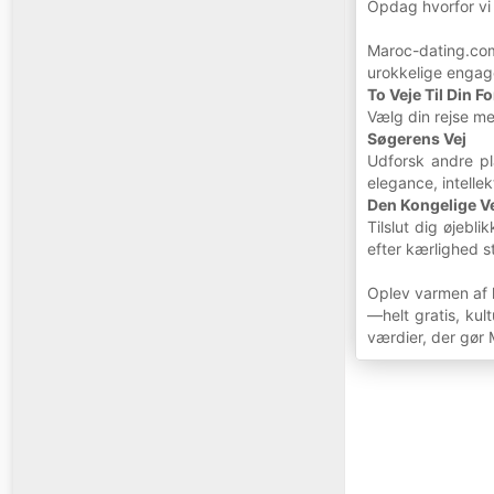
Opdag hvorfor vi 
Maroc-dating.com
urokkelige engage
To Veje Til Din 
Vælg din rejse m
Søgerens Vej
Udforsk andre pl
elegance, intelle
Den Kongelige V
Tilslut dig øjebl
efter kærlighed s
Oplev varmen af l
—helt gratis, kul
værdier, der gør 