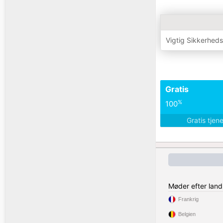
Vigtig Sikkerhed
Gratis
%
100
Gratis tjen
Møder efter land
Frankrig
Belgien