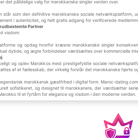
er det pålidelige valg for marokkanske singler verden over.
 står som den definitive marokkanske sociale netværksplatform, ud
ment i autenticitet, og helt gratis adgang for verificerede medlemm
Forudbestemte Partner
ed visdom:
atforme og opdag hvorfor kræsne marokkanske singler konsekvent ve
ktuel dybde, og ægte forbindelser værdsættes over kommercielle inte
ej
ikkeligt og oplev Marokkos mest prestigefyldte sociale netværksplat
tøttes af et fællesskab, der virkelig forstår det marokkanske hjerte o
egendarisk marokkansk gæstfrihed i digital form. Maroc-dating.com l
turelt sofistikeret, og designet til marokkanere, der værdsætter seri
Marokko til et fyrtårn for elegance og visdom i den moderne verden.