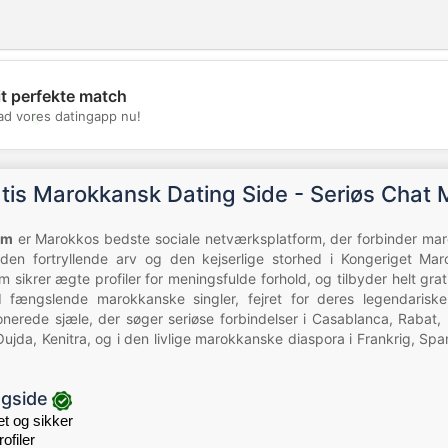
it perfekte match
💖
d vores datingapp nu!
💕
tis Marokkansk Dating Side - Seriøs Chat
om
er Marokkos bedste sociale netværksplatform, der forbinder mar
 den fortryllende arv og den kejserlige storhed i Kongeriget Ma
em sikrer ægte profiler for meningsfulde forhold, og tilbyder helt gra
fængslende marokkanske singler, fejret for deres legendariske 
nerede sjæle, der søger seriøse forbindelser i Casablanca, Rabat,
ujda, Kenitra, og i den livlige marokkanske diaspora i Frankrig, Spa
ngside
 og sikker
ofiler