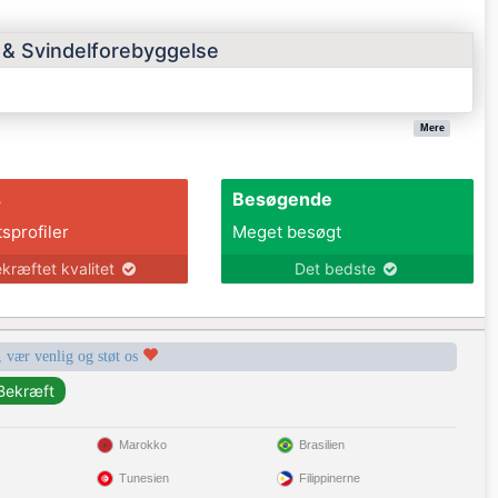
s & Svindelforebyggelse
Mere
s
Besøgende
tsprofiler
Meget besøgt
kræftet kvalitet
Det bedste
, vær venlig og støt os
Marokko
Brasilien
Tunesien
Filippinerne