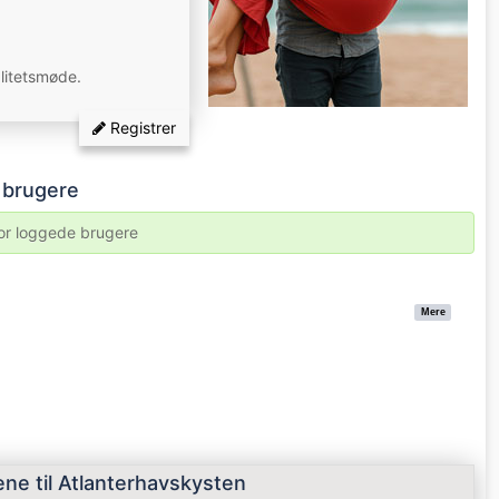
alitetsmøde.
Registrer
e brugere
for loggede brugere
Mere
ne til Atlanterhavskysten