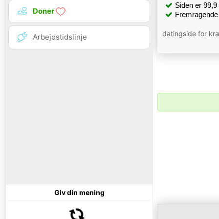
Siden er 99,9 %
Doner
Fremragende 
datingside for kræ
Arbejdstidslinje
Giv din mening