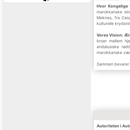
Hvor Kongelige
marokkanske sing
Meknes, fra Casa
kulturelle krydsn
Vores Vision: Ær
broer mellem hj
andalusiske rød
marokkanske værdi
Sammen bevarer vi
Autoriteten i Au