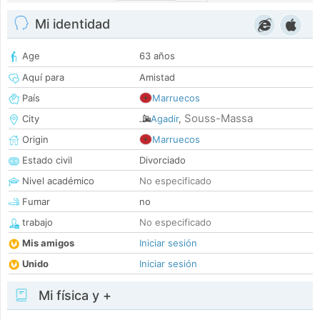
Mi identidad
Age
63 años
Aquí para
Amistad
País
Marruecos
Souss-Massa
City
Agadir
,
Origin
Marruecos
Estado civil
Divorciado
Nivel académico
No especificado
Fumar
no
trabajo
No especificado
Mis amigos
Iniciar sesión
Unido
Iniciar sesión
Mi física y +