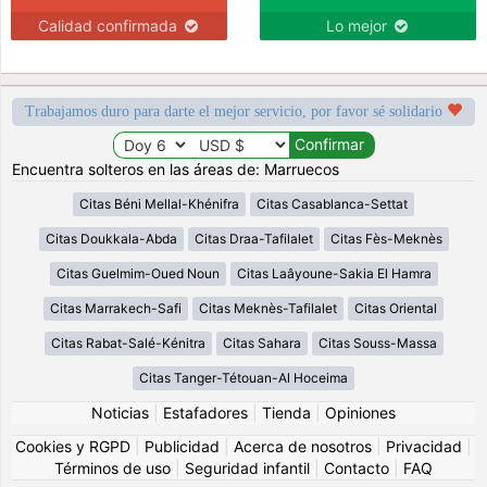
Calidad confirmada
Lo mejor
Trabajamos duro para darte el mejor servicio, por favor sé solidario
Encuentra solteros en las áreas de: Marruecos
Citas Béni Mellal-Khénifra
Citas Casablanca-Settat
Citas Doukkala-Abda
Citas Draa-Tafilalet
Citas Fès-Meknès
Citas Guelmim-Oued Noun
Citas Laâyoune-Sakia El Hamra
Citas Marrakech-Safi
Citas Meknès-Tafilalet
Citas Oriental
Citas Rabat-Salé-Kénitra
Citas Sahara
Citas Souss-Massa
Citas Tanger-Tétouan-Al Hoceima
Noticias
|
Estafadores
|
Tienda
|
Opiniones
Cookies y RGPD
|
Publicidad
|
Acerca de nosotros
|
Privacidad
|
Términos de uso
|
Seguridad infantil
|
Contacto
|
FAQ