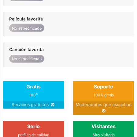
Película favorita
No especificado
Canción favorita
No especificado
Gratis
Soporte
%
100
100% gratis
Servicios gratuitos
Moderadores que escuchan
Serio
Visitantes
perfiles de calidad
Muy visitado