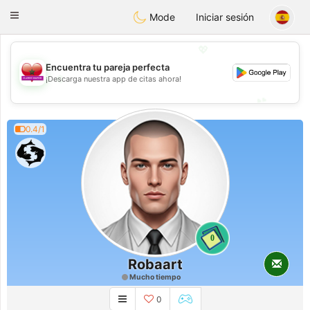
Maroc Dating
Toggle
Mode
Iniciar sesión
navigation
💖
Encuentra tu pareja perfecta
💖
¡Descarga nuestra app de citas ahora!
💕
💕
0.4/1
0
Robaart
Mucho tiempo
0