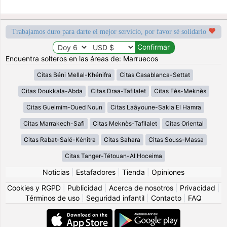
Trabajamos duro para darte el mejor servicio, por favor sé solidario
Encuentra solteros en las áreas de: Marruecos
Citas Béni Mellal-Khénifra
Citas Casablanca-Settat
Citas Doukkala-Abda
Citas Draa-Tafilalet
Citas Fès-Meknès
Citas Guelmim-Oued Noun
Citas Laâyoune-Sakia El Hamra
Citas Marrakech-Safi
Citas Meknès-Tafilalet
Citas Oriental
Citas Rabat-Salé-Kénitra
Citas Sahara
Citas Souss-Massa
Citas Tanger-Tétouan-Al Hoceima
Noticias
|
Estafadores
|
Tienda
|
Opiniones
Cookies y RGPD
|
Publicidad
|
Acerca de nosotros
|
Privacidad
|
Términos de uso
|
Seguridad infantil
|
Contacto
|
FAQ