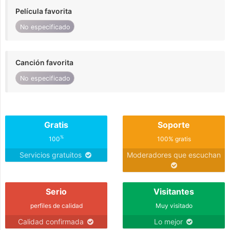
Película favorita
No especificado
Canción favorita
No especificado
Gratis
Soporte
%
100
100% gratis
Servicios gratuitos
Moderadores que escuchan
Serio
Visitantes
perfiles de calidad
Muy visitado
Calidad confirmada
Lo mejor