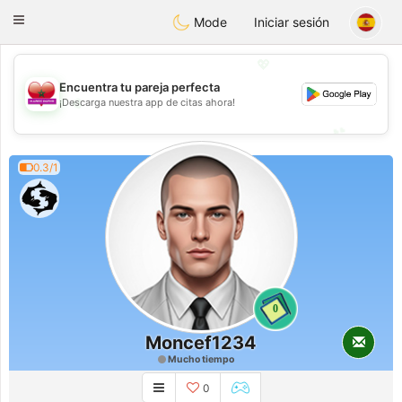
Maroc Dating
Toggle
Mode
Iniciar sesión
navigation
💖
Encuentra tu pareja perfecta
💖
¡Descarga nuestra app de citas ahora!
💕
💕
0.3/1
0
Moncef1234
Mucho tiempo
0