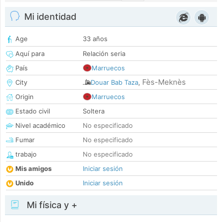
Mi identidad
Age
33 años
Aquí para
Relación seria
País
Marruecos
Fès-Meknès
City
Douar Bab Taza
,
Origin
Marruecos
Estado civil
Soltera
Nivel académico
No especificado
Fumar
No especificado
trabajo
No especificado
Mis amigos
Iniciar sesión
Unido
Iniciar sesión
Mi física y +