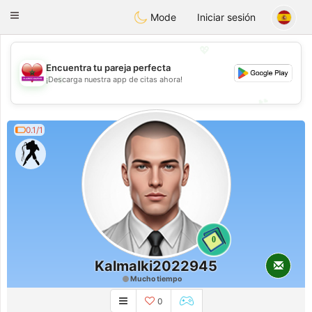
Maroc Dating
Toggle
Mode
Iniciar sesión
navigation
💖
Encuentra tu pareja perfecta
💖
¡Descarga nuestra app de citas ahora!
💕
💕
0.1/1
0
Kalmalki2022945
Mucho tiempo
0