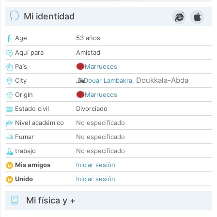
Mi identidad
Age
53 años
Aquí para
Amistad
País
Marruecos
Doukkala-Abda
City
Douar Lambakra
,
Origin
Marruecos
Estado civil
Divorciado
Nivel académico
No especificado
Fumar
No especificado
trabajo
No especificado
Mis amigos
Iniciar sesión
Unido
Iniciar sesión
Mi física y +