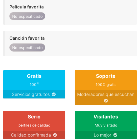
Película favorita
No especificado
Canción favorita
No especificado
Gratis
Soporte
%
100
100% gratis
Servicios gratuitos
Moderadores que escuchan
Serio
Visitantes
perfiles de calidad
Muy visitado
Calidad confirmada
Lo mejor