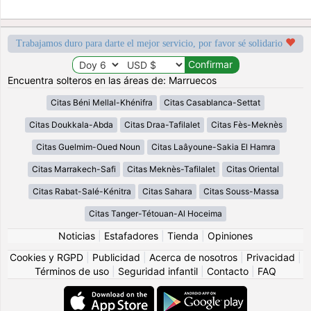
Trabajamos duro para darte el mejor servicio, por favor sé solidario
Encuentra solteros en las áreas de: Marruecos
Citas Béni Mellal-Khénifra
Citas Casablanca-Settat
Citas Doukkala-Abda
Citas Draa-Tafilalet
Citas Fès-Meknès
Citas Guelmim-Oued Noun
Citas Laâyoune-Sakia El Hamra
Citas Marrakech-Safi
Citas Meknès-Tafilalet
Citas Oriental
Citas Rabat-Salé-Kénitra
Citas Sahara
Citas Souss-Massa
Citas Tanger-Tétouan-Al Hoceima
Noticias
|
Estafadores
|
Tienda
|
Opiniones
Cookies y RGPD
|
Publicidad
|
Acerca de nosotros
|
Privacidad
|
Términos de uso
|
Seguridad infantil
|
Contacto
|
FAQ