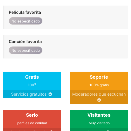
Película favorita
No especificado
Canción favorita
No especificado
Gratis
Soporte
%
100
100% gratis
Servicios gratuitos
Moderadores que escuchan
Serio
Visitantes
perfiles de calidad
Muy visitado