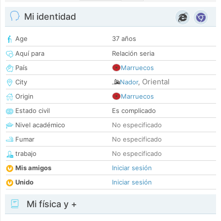
Mi identidad
Age
37 años
Aquí para
Relación seria
País
Marruecos
Oriental
City
Nador
,
Origin
Marruecos
Estado civil
Es complicado
Nivel académico
No especificado
Fumar
No especificado
trabajo
No especificado
Mis amigos
Iniciar sesión
Unido
Iniciar sesión
Mi física y +