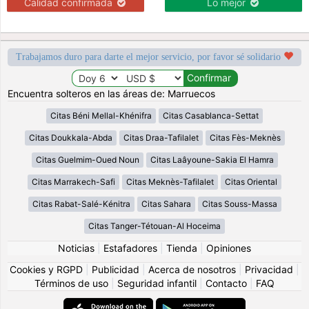
Calidad confirmada
Lo mejor
Trabajamos duro para darte el mejor servicio, por favor sé solidario
Encuentra solteros en las áreas de: Marruecos
Citas Béni Mellal-Khénifra
Citas Casablanca-Settat
Citas Doukkala-Abda
Citas Draa-Tafilalet
Citas Fès-Meknès
Citas Guelmim-Oued Noun
Citas Laâyoune-Sakia El Hamra
Citas Marrakech-Safi
Citas Meknès-Tafilalet
Citas Oriental
Citas Rabat-Salé-Kénitra
Citas Sahara
Citas Souss-Massa
Citas Tanger-Tétouan-Al Hoceima
Noticias
|
Estafadores
|
Tienda
|
Opiniones
Cookies y RGPD
|
Publicidad
|
Acerca de nosotros
|
Privacidad
|
Términos de uso
|
Seguridad infantil
|
Contacto
|
FAQ