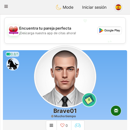
Maroc Dating
Toggle
Mode
Iniciar sesión
navigation
💖
Encuentra tu pareja perfecta
💖
¡Descarga nuestra app de citas ahora!
💕
💕
0.8/1
0
Brave01
Mucho tiempo
0