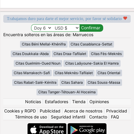
Trabajamos duro para darte el mejor servicio, por favor sé solidario
Encuentra solteros en las áreas de: Marruecos
Citas Béni Mellal-Khénifra
Citas Casablanca-Settat
Citas Doukkala-Abda
Citas Draa-Tafilalet
Citas Fès-Meknès
Citas Guelmim-Oued Noun
Citas Laâyoune-Sakia El Hamra
Citas Marrakech-Safi
Citas Meknès-Tafilalet
Citas Oriental
Citas Rabat-Salé-Kénitra
Citas Sahara
Citas Souss-Massa
Citas Tanger-Tétouan-Al Hoceima
Noticias
|
Estafadores
|
Tienda
|
Opiniones
Cookies y RGPD
|
Publicidad
|
Acerca de nosotros
|
Privacidad
|
Términos de uso
|
Seguridad infantil
|
Contacto
|
FAQ