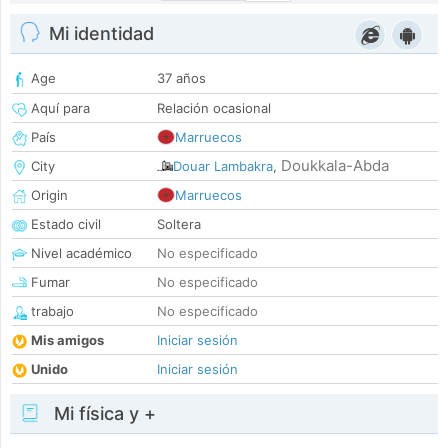
Mi identidad
Age
37 años
Aquí para
Relación ocasional
País
Marruecos
Doukkala-Abda
City
Douar Lambakra
,
Origin
Marruecos
Estado civil
Soltera
Nivel académico
No especificado
Fumar
No especificado
trabajo
No especificado
Mis amigos
Iniciar sesión
Unido
Iniciar sesión
Mi física y +