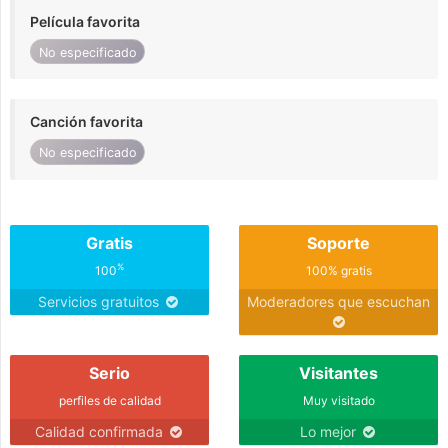
Película favorita
No especificado
Canción favorita
No especificado
Gratis
Soporte
%
100
100% gratis
Servicios gratuitos
Moderadores que escuchan
Serio
Visitantes
perfiles de calidad
Muy visitado
Calidad confirmada
Lo mejor