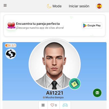
Maroc Dating
Toggle
Mode
Iniciar sesión
navigation
💖
Encuentra tu pareja perfecta
💖
¡Descarga nuestra app de citas ahora!
💕
💕
0.3/1
0
Ali1221
Mucho tiempo
0