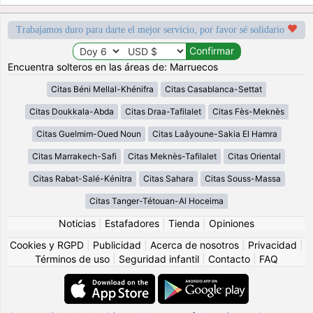
Trabajamos duro para darte el mejor servicio, por favor sé solidario
Encuentra solteros en las áreas de: Marruecos
Citas Béni Mellal-Khénifra
Citas Casablanca-Settat
Citas Doukkala-Abda
Citas Draa-Tafilalet
Citas Fès-Meknès
Citas Guelmim-Oued Noun
Citas Laâyoune-Sakia El Hamra
Citas Marrakech-Safi
Citas Meknès-Tafilalet
Citas Oriental
Citas Rabat-Salé-Kénitra
Citas Sahara
Citas Souss-Massa
Citas Tanger-Tétouan-Al Hoceima
Noticias
|
Estafadores
|
Tienda
|
Opiniones
Cookies y RGPD
|
Publicidad
|
Acerca de nosotros
|
Privacidad
|
Términos de uso
|
Seguridad infantil
|
Contacto
|
FAQ