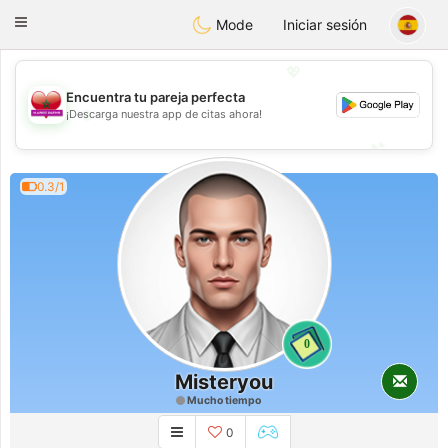
Maroc Dating
Toggle
Mode
Iniciar sesión
navigation
💖
Encuentra tu pareja perfecta
💖
¡Descarga nuestra app de citas ahora!
💕
💕
0.3/1
0
Misteryou
Mucho tiempo
0