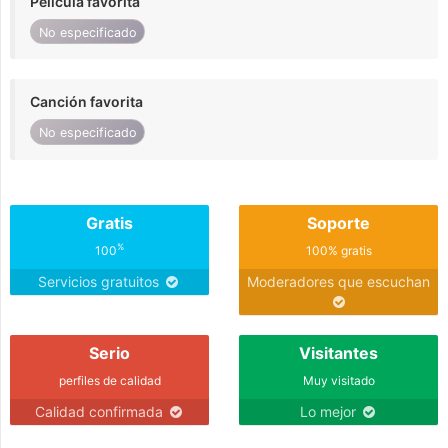
Película favorita
No especificado
Canción favorita
No especificado
Gratis
Soporte
%
100
100% gratis
Servicios gratuitos
Moderadores que escuchan
Serio
Visitantes
perfiles de calidad
Muy visitado
Calidad confirmada
Lo mejor