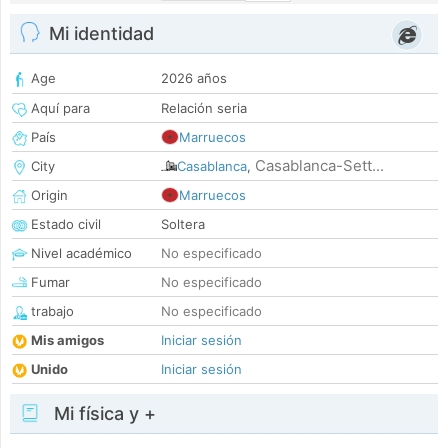
Mi identidad
Age
2026 años
Aquí para
Relación seria
País
Marruecos
Casablanca-Sett...
City
Casablanca
,
Origin
Marruecos
Estado civil
Soltera
Nivel académico
No especificado
Fumar
No especificado
trabajo
No especificado
Mis amigos
Iniciar sesión
Unido
Iniciar sesión
Mi física y +