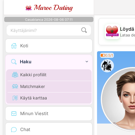
Maroc Dating
Casablanca 2026-08-06 07:11
Löydä 
Lataa d
Koti
0.5/1
Haku
Kaikki profiilit
Matchmaker
Käytä karttaa
Minun Viestit
Chat