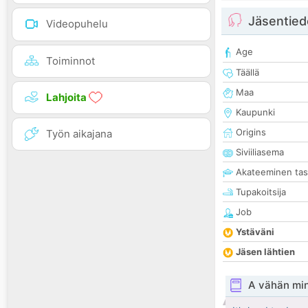
Jäsentied
Videopuhelu
Age
Toiminnot
Täällä
Maa
Lahjoita
Kaupunki
Origins
Työn aikajana
Siviiliasema
Akateeminen ta
Tupakoitsija
Job
Ystäväni
Jäsen lähtien
A vähän mi