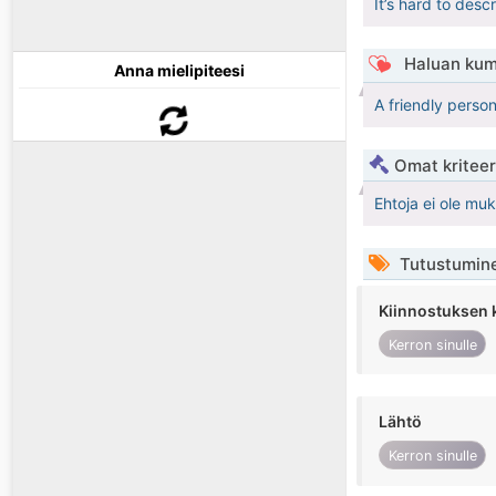
It’s hard to desc
Haluan kum
Anna mielipiteesi
A friendly perso
Omat kriteeri
Ehtoja ei ole mu
Tutustumin
Kiinnostuksen 
Kerron sinulle
Lähtö
Kerron sinulle