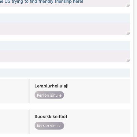
e US trying to find friendly frienship here!
Lempiurheilulaji
Kerron sinulle
Suosikkikeittiöt
Kerron sinulle