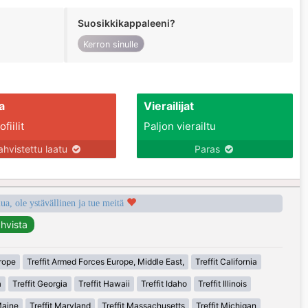
Suosikkikappaleeni?
Kerron sinulle
a
Vierailijat
fiilit
Paljon vierailtu
ahvistettu laatu
Paras
a, ole ystävällinen ja tue meitä
urope
Treffit Armed Forces Europe, Middle East,
Treffit California
a
Treffit Georgia
Treffit Hawaii
Treffit Idaho
Treffit Illinois
Maine
Treffit Maryland
Treffit Massachusetts
Treffit Michigan