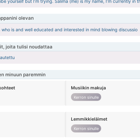
ribe yourself but I’m trying. Salima (me) is my name, I’m currently in th
ppanini olevan
n who is and well educated and interested in mind blowing discussio
t, joita tulisi noudattaa
kautettu
en minuun paremmin
kohteet
Musiikin makuja
Kerron sinulle
Lemmikkieläimet
Kerron sinulle