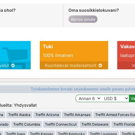
ia ohol?
Oma suosikkielokuvani?
Kerron sinulle
Tuki
Vakav
100% ilmainen
laatupro
lvelut
Kuuntelevat moderaattorit
V
Työskentelemme kovasti tarjotaksemme sinulle parasta palvelu
ueilta: Yhdysvallat
ma
Treffit Alaska
Treffit Arizona
Treffit Arkansas
Treffit Armed Forces E
lorado
Treffit Columbia
Treffit Connecticut
Treffit Delaware
Treffit Florid
a
Treffit Iowa
Treffit Kansas
Treffit Kentucky
Treffit Louisiana
Treffit 