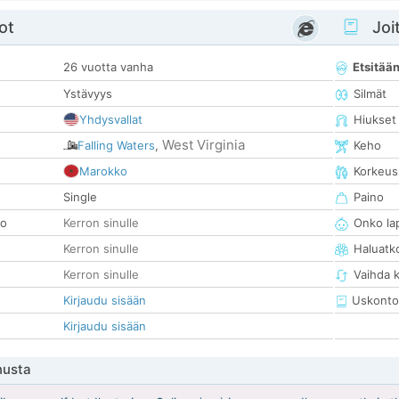
ot
Joit
26 vuotta vanha
Etsitää
Ystävyys
Silmät
Yhdysvallat
Hiukset
West Virginia
Falling Waters
,
Keho
Marokko
Korkeus
Single
Paino
so
Kerron sinulle
Onko la
Kerron sinulle
Haluatk
Kerron sinulle
Vaihda 
Kirjaudu sisään
Uskonto
Kirjaudu sisään
nusta