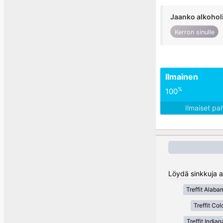
Jaanko alkohol
Kerron sinulle
Ilmainen
%
100
Ilmaiset pa
Löydä sinkkuja al
Treffit Alaba
Treffit Co
Treffit Indian