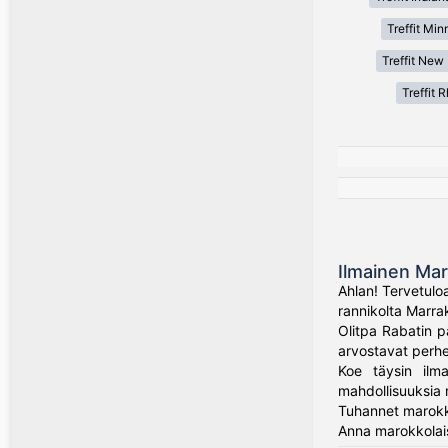
Treffit Min
Treffit New
Treffit 
Ilmainen Mar
Ahlan! Tervetulo
rannikolta Marrak
Olitpa Rabatin p
arvostavat perhet
Koe täysin ilma
mahdollisuuksia m
Tuhannet marokko
Anna marokkolais