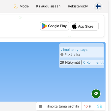
Mode
Kirjaudu sisään
Rekisteröidy
💖
💕
viimeinen yhteys
Pitkä aika
29 Näkymät |
0 Kommentit
ilmoita tämä profiili?
6