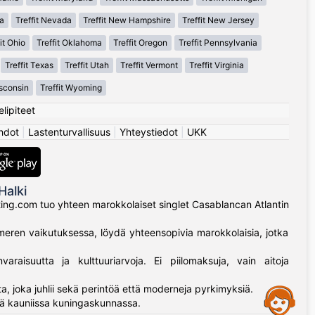
a
Treffit Nevada
Treffit New Hampshire
Treffit New Jersey
it Ohio
Treffit Oklahoma
Treffit Oregon
Treffit Pennsylvania
Treffit Texas
Treffit Utah
Treffit Vermont
Treffit Virginia
isconsin
Treffit Wyoming
elipiteet
hdot
|
Lastenturvallisuus
|
Yhteystiedot
|
UKK
Halki
ating.com tuo yhteen marokkolaiset singlet Casablancan Atlantin
meren vaikutuksessa, löydä yhteensopivia marokkolaisia, jotka
raisuutta ja kulttuuriarvoja. Ei piilomaksuja, vain aitoja
joka juhlii sekä perintöä että moderneja pyrkimyksiä.
Assistance
ä kauniissa kuningaskunnassa.