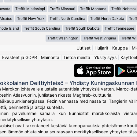
nesota
Treffit Mississippi
Treffit Missouri
Treffit Montana
Treffit Nebrask
 Mexico
Treffit New York
Treffit North Carolina
Treffit North Dakota
Treff
Rhode Island
Treffit South Carolina
Treffit South Dakota
Treffit Tennessee
Treffit Washington
Treffit West Virginia
Treffit W
Uutiset
|
Huijarit
|
Kauppa
|
Mi
Evästeet ja GDPR
|
Mainonta
|
Tietoa meistä
|
Yksityisyys
|
Käyttöe
okkolainen Deittiyhteisö – Yhdisty Kuningaskunnan 
a Marokon johtavalle alustalle autenttisia yhteyksiä varten. Maroc-d
eshin Atlasvuoriin, juhlistaen rikasta Maghreb-kulttuuria.
ääkaupunkienergiassa, Fezin vanhassa medinassa tai Tangierin Väli
tä, perinnettä ja aitoja suhteita.
inen palvelumme samalla kun kunnioitat marokkolaista vieraanva
erkityksellisiin yhteyksiin.
laiset ovat rakentaneet kestäviä kumppanuuksia yhteisömme kautta, 
en lämmön ohjata sinua seuraavaan merkitykselliseen yhteytee täss