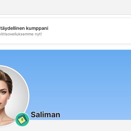
täydellinen kumppani
💖
eittisovelluksemme nyt!
💕
Saliman
0