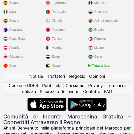
Spagna
Inghilterra
Messico
Italia
Portogallo
Colombia
Svezia
Disabili
Animali domestici
Australia
Marocco
Brasile
Paesi Bassi
Tunisia
Filippine
Austria
Algeria
Libano
Giappone
Egitto
Golfo
Cina
Kuwait
Tutta la lista
Notizie
|
Truffatori
|
Negozio
|
Opinioni
Cookie e GDPR
|
Pubblicità
|
Chi siamo
|
Privacy
|
Termini di
utilizzo
|
Sicurezza dei minori
|
Contatto
|
FAQ
Comunità di Incontri Marocchina Gratuita –
Connettiti Attraverso il Regno
Ahlan! Benvenuto nella piattaforma principale del Marocco per
connessioni autentiche. Maroc-dating.com riunisce single