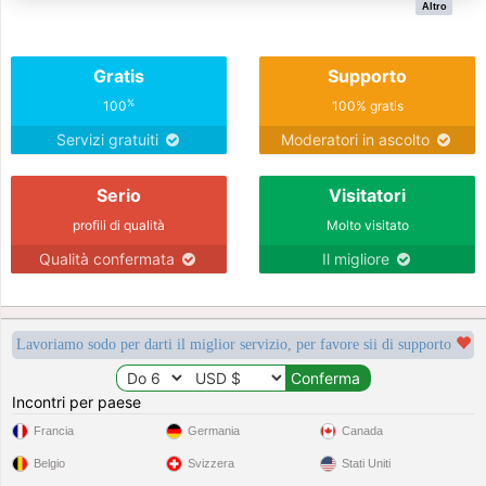
Altro
Gratis
Supporto
%
100
100% gratis
Servizi gratuiti
Moderatori in ascolto
Serio
Visitatori
profili di qualità
Molto visitato
Qualità confermata
Il migliore
Lavoriamo sodo per darti il miglior servizio, per favore sii di supporto
Incontri per paese
Francia
Germania
Canada
Belgio
Svizzera
Stati Uniti