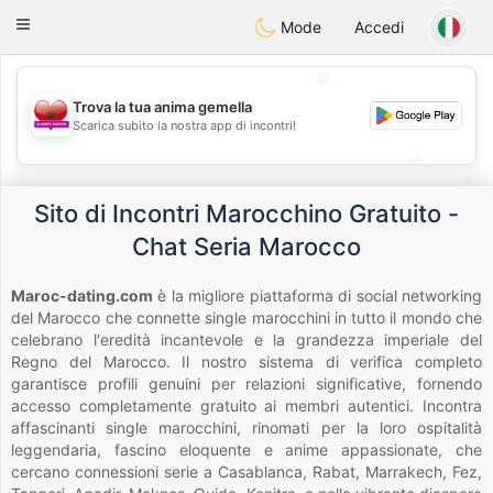
Maroc Dating
Toggle
Mode
Accedi
navigation
💖
Trova la tua anima gemella
💖
Scarica subito la nostra app di incontri!
💕
💕
Sito di Incontri Marocchino Gratuito -
Chat Seria Marocco
Maroc-dating.com
è la migliore piattaforma di social networking
del Marocco che connette single marocchini in tutto il mondo che
celebrano l'eredità incantevole e la grandezza imperiale del
Regno del Marocco. Il nostro sistema di verifica completo
garantisce profili genuini per relazioni significative, fornendo
accesso completamente gratuito ai membri autentici. Incontra
affascinanti single marocchini, rinomati per la loro ospitalità
leggendaria, fascino eloquente e anime appassionate, che
cercano connessioni serie a Casablanca, Rabat, Marrakech, Fez,